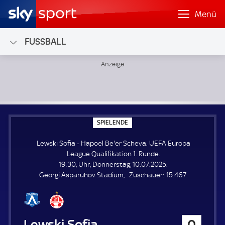
Menü
FUSSBALL
Lewski Sofia - Hapoel Be'er Scheva; UEFA Europa League Qu
S
SPIELENDE
P
I
Lewski Sofia - Hapoel Be'er Scheva. UEFA Europa
E
L
League Qualifikation 1. Runde.
E
19:30, Uhr, Donnerstag, 10.07.2025.
N
D
Z
Georgi Asparuhov Stadium
Zuschauer:
15.467.
E
u
s
c
h
Lewski Sofia
0