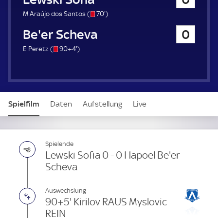
a
u
s
7
M Araújo dos Santos (
70'
)
e
/
0
Hapoel Be'er Scheva
0
r
o
.
m
s
9
E Peretz (
90+4'
)
i
/
4
n
o
.
u
m
t
i
e
n
Spielfilm
Daten
Aufstellung
Live
u
t
e
Spielende
Lewski Sofia 0 - 0 Hapoel Be'er
Scheva
Auswechslung
90+5' Kirilov RAUS Myslovic
REIN