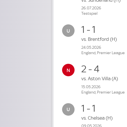
26.07.2026
Testspiel
1 - 1
vs.
Brentford
(H)
24.05.2026
England, Premier League
2 - 4
vs.
Aston Villa
(A)
15.05.2026
England, Premier League
1 - 1
vs.
Chelsea
(H)
09.05.2026