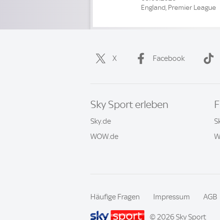
England, Premier League
X
Facebook
Sky Sport erleben
F
Sky.de
S
WOW.de
W
Häufige Fragen
Impressum
AGB
© 2026 Sky Sport