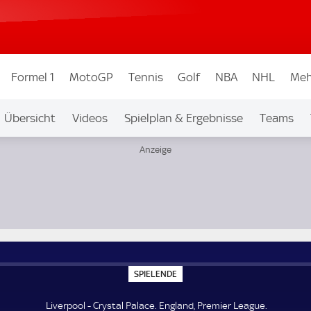
Formel 1
MotoGP
Tennis
Golf
NBA
NHL
Meh
Übersicht
Videos
Spielplan & Ergebnisse
Teams
Ligen & Wettbew.
Auf Sky
S
SPIELENDE
P
I
E
Liverpool - Crystal Palace. England, Premier League.