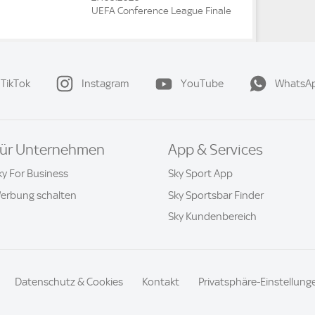
UEFA Conference League Finale
TikTok
Instagram
YouTube
WhatsA
ür Unternehmen
App & Services
ky For Business
Sky Sport App
erbung schalten
Sky Sportsbar Finder
Sky Kundenbereich
Datenschutz & Cookies
Kontakt
Privatsphäre-Einstellung