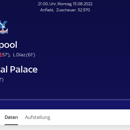
L
21:00, Uhr, Montag, 15.08.2022.
E
Z
Anfield
Zuschauer:
52.970.
N
D
u
E
s
c
h
a
pool
u
e
s
5
6
57'
)
L Díaz (
61'
)
r
/
7
1
al Palace
o
.
.
m
m
3
'
)
i
i
2
n
n
.
u
u
m
t
t
i
e
e
n
Daten
Aufstellung
u
t