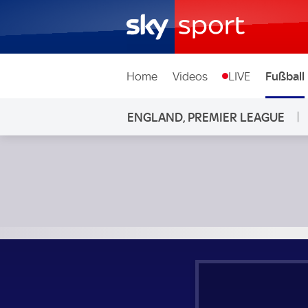
Home
Videos
LIVE
Fußball
ENGLAND, PREMIER LEAGUE
Liverpool - Crystal Palace; England, Premier League