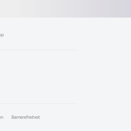
pp
en
Barrierefreiheit