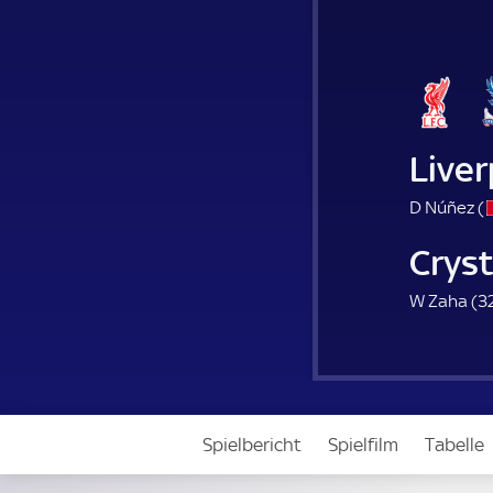
Liver
D Núñez (
Cryst
W Zaha (
32
Spielbericht
Spielfilm
Tabelle