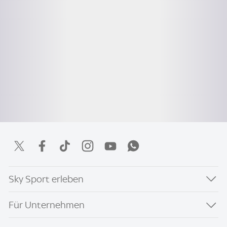
Sky Sport erleben
Für Unternehmen