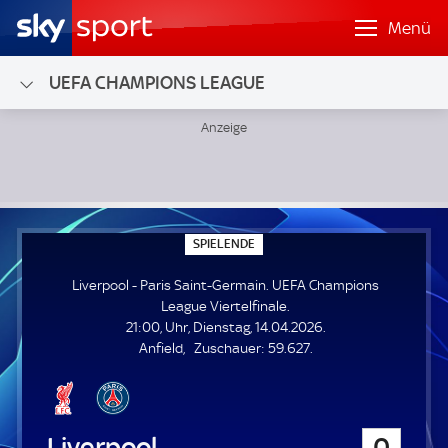
Menü
UEFA CHAMPIONS LEAGUE
Liverpool - Paris Saint-Germain; UEFA Champions League Vi
S
SPIELENDE
P
I
Liverpool - Paris Saint-Germain. UEFA Champions
E
L
League Viertelfinale.
E
21:00, Uhr, Dienstag, 14.04.2026.
N
D
Z
Anfield
Zuschauer:
59.627.
E
u
s
c
h
Liverpool
0