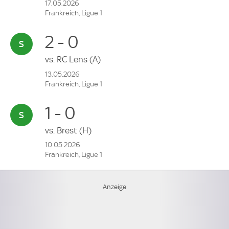
17.05.2026
Frankreich, Ligue 1
2 - 0
vs.
RC Lens
(A)
13.05.2026
Frankreich, Ligue 1
1 - 0
vs.
Brest
(H)
10.05.2026
Frankreich, Ligue 1