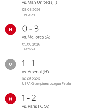
vs.
Man United
(H)
08.08.2026
Testspiel
0 - 3
vs.
Mallorca
(A)
05.08.2026
Testspiel
1 - 1
vs.
Arsenal
(H)
30.05.2026
UEFA Champions League Finale
1 - 2
vs.
Paris FC
(A)