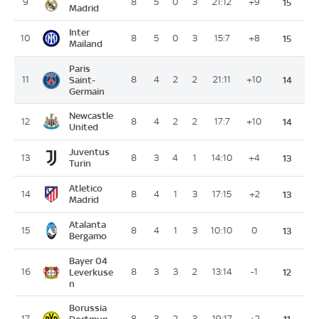
9
8
5
0
3
21:12
+9
15
Madrid
Inter
10
8
5
0
3
15:7
+8
15
Mailand
Paris
11
Saint-
8
4
2
2
21:11
+10
14
Germain
Newcastle
12
8
4
2
2
17:7
+10
14
United
Juventus
13
8
3
4
1
14:10
+4
13
Turin
Atletico
14
8
4
1
3
17:15
+2
13
Madrid
Atalanta
15
8
4
1
3
10:10
0
13
Bergamo
Bayer 04
16
Leverkuse
8
3
3
2
13:14
-1
12
n
Borussia
17
8
3
2
3
19:17
+2