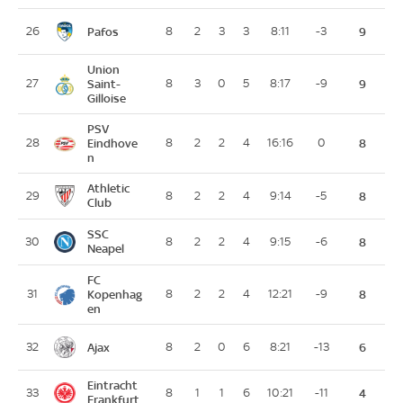
Pafos
26
8
2
3
3
8:11
-3
9
Union
27
Saint-
8
3
0
5
8:17
-9
9
Gilloise
PSV
28
Eindhove
8
2
2
4
16:16
0
8
n
Athletic
29
8
2
2
4
9:14
-5
8
Club
SSC
30
8
2
2
4
9:15
-6
8
Neapel
FC
31
Kopenhag
8
2
2
4
12:21
-9
8
en
Ajax
32
8
2
0
6
8:21
-13
6
Eintracht
33
8
1
1
6
10:21
-11
4
Frankfurt