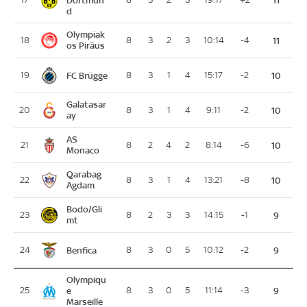
Dortmun
11
d
Olympiak
18
8
3
2
3
10:14
-4
11
os Piräus
FC Brügge
19
8
3
1
4
15:17
-2
10
Galatasar
20
8
3
1
4
9:11
-2
10
ay
AS
21
8
2
4
2
8:14
-6
10
Monaco
Qarabag
22
8
3
1
4
13:21
-8
10
Agdam
Bodo/Gli
23
8
2
3
3
14:15
-1
9
mt
Benfica
24
8
3
0
5
10:12
-2
9
Olympiqu
25
e
8
3
0
5
11:14
-3
9
Marseille