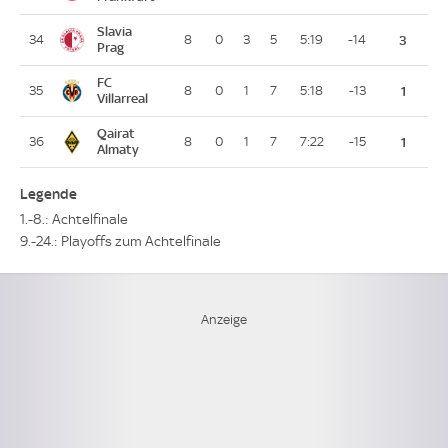
Slavia
34
8
0
3
5
5:19
-14
3
Prag
FC
35
8
0
1
7
5:18
-13
1
Villarreal
Qairat
36
8
0
1
7
7:22
-15
1
Almaty
Legende
1.-8.: Achtelfinale
9.-24.: Playoffs zum Achtelfinale