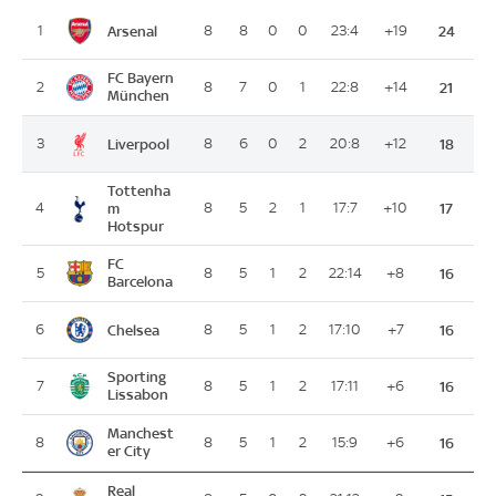
Arsenal
1
8
8
0
0
23:4
+19
24
FC Bayern
2
8
7
0
1
22:8
+14
21
München
Liverpool
3
8
6
0
2
20:8
+12
18
Tottenha
4
m
8
5
2
1
17:7
+10
17
Hotspur
FC
5
8
5
1
2
22:14
+8
16
Barcelona
Chelsea
6
8
5
1
2
17:10
+7
16
Sporting
7
8
5
1
2
17:11
+6
16
Lissabon
Manchest
8
8
5
1
2
15:9
+6
16
er City
Real