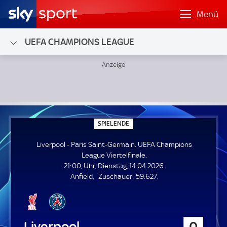
Menü
UEFA CHAMPIONS LEAGUE
Liverpool - Paris Saint-Germain; UEFA Champions League Vi
S
SPIELENDE
P
I
Liverpool - Paris Saint-Germain. UEFA Champions
E
L
League Viertelfinale.
E
21:00, Uhr, Dienstag, 14.04.2026.
N
D
Z
Anfield
Zuschauer:
59.627.
E
u
s
c
h
Liverpool
0