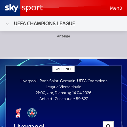
Menü
UEFA CHAMPIONS LEAGUE
Liverpool - Paris Saint-Germain; UEFA Champions League Vi
S
SPIELENDE
P
I
Liverpool - Paris Saint-Germain. UEFA Champions
E
L
League Viertelfinale.
E
21:00, Uhr, Dienstag, 14.04.2026.
N
D
Z
Anfield
Zuschauer:
59.627.
E
u
s
c
h
Liverpool
0