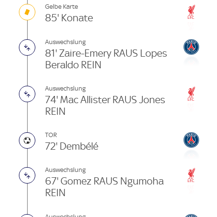
Gelbe Karte
85' Konate
Auswechslung
81' Zaire-Emery RAUS Lopes
Beraldo REIN
Auswechslung
74' Mac Allister RAUS Jones
REIN
TOR
72' Dembélé
Auswechslung
67' Gomez RAUS Ngumoha
REIN
Auswechslung