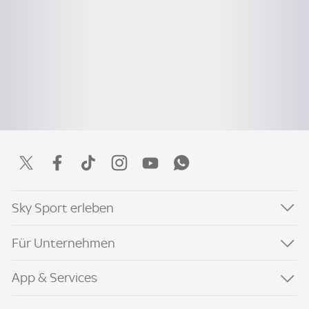
Sky Sport erleben
Für Unternehmen
App & Services