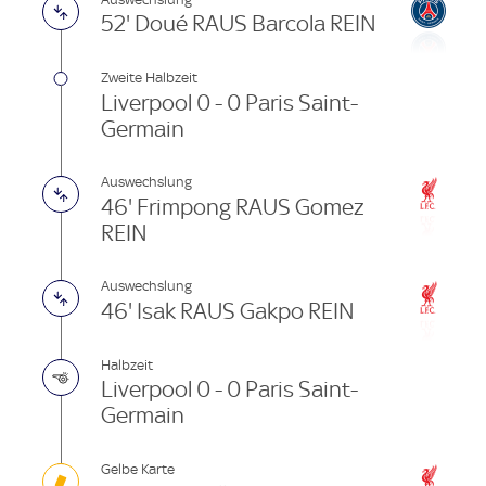
52' Doué RAUS Barcola REIN
Zweite Halbzeit
Liverpool 0 - 0 Paris Saint-
Germain
Auswechslung
46' Frimpong RAUS Gomez
REIN
Auswechslung
46' Isak RAUS Gakpo REIN
Halbzeit
Liverpool 0 - 0 Paris Saint-
Germain
Gelbe Karte