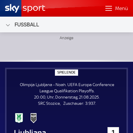
Menü
FUSSBALL
Olimpija Ljubljana - Noah; UEFA Europa Conference League 
S
SPIELENDE
P
I
Olimpija Ljubljana - Noah. UEFA Europa Conference
E
L
League Qualifikation Playoffs.
E
20:00, Uhr, Donnerstag, 21.08.2025.
N
D
Z
SRC Stozice
Zuschauer:
3.937.
E
u
s
c
h
Olimpija Ljubljana
1