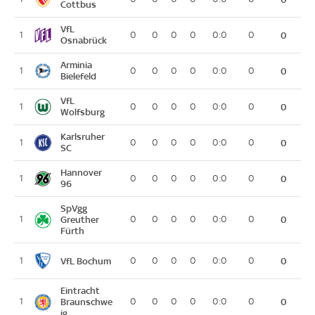
Cottbus
VfL
1
0
0
0
0
0:0
0
0
Osnabrück
Arminia
1
0
0
0
0
0:0
0
0
Bielefeld
VfL
1
0
0
0
0
0:0
0
0
Wolfsburg
Karlsruher
1
0
0
0
0
0:0
0
0
SC
Hannover
1
0
0
0
0
0:0
0
0
96
SpVgg
1
Greuther
0
0
0
0
0:0
0
0
Fürth
VfL Bochum
1
0
0
0
0
0:0
0
0
Eintracht
1
Braunschwe
0
0
0
0
0:0
0
0
ig