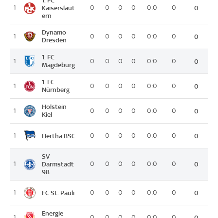
1. FC
1
Kaiserslaut
0
0
0
0
0:0
0
0
ern
Dynamo
1
0
0
0
0
0:0
0
0
Dresden
1. FC
1
0
0
0
0
0:0
0
0
Magdeburg
1. FC
1
0
0
0
0
0:0
0
0
Nürnberg
Holstein
1
0
0
0
0
0:0
0
0
Kiel
Hertha BSC
1
0
0
0
0
0:0
0
0
SV
1
Darmstadt
0
0
0
0
0:0
0
0
98
FC St. Pauli
1
0
0
0
0
0:0
0
0
Energie
1
0
0
0
0
0:0
0
0