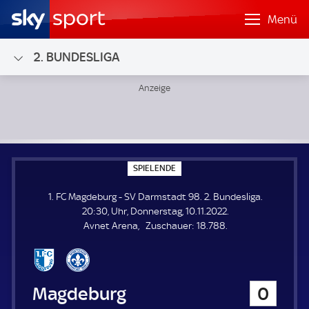
Menü
2. BUNDESLIGA
1. FC Magdeburg - SV Darmstadt 98; 2. Bundesliga
S
SPIELENDE
P
I
1. FC Magdeburg - SV Darmstadt 98. 2. Bundesliga.
E
L
20:30, Uhr, Donnerstag, 10.11.2022.
E
Z
Avnet Arena
Zuschauer:
18.788.
N
D
u
E
s
c
h
1. FC Magdeburg
0
a