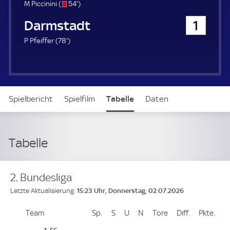
u
s
5
M Piccinini (
54'
)
e
/
4
SV Darmstadt 98
1
r
o
.
m
7
P Pfeiffer (
78'
)
i
8
n
.
u
m
t
i
e
n
Spielbericht
Spielfilm
Tabelle
Daten
u
t
e
Aufstellung
Tabelle
2. Bundesliga
15:23 Uhr, Donnerstag, 02.07.2026
Letzte Aktualisierung:
Team
Team
Sp.
Spiele
S
Siege
U
Unentschieden
N
Niederlagen
Tore
Tore
Diff.
Differenz
Pkte.
Pun
Platz