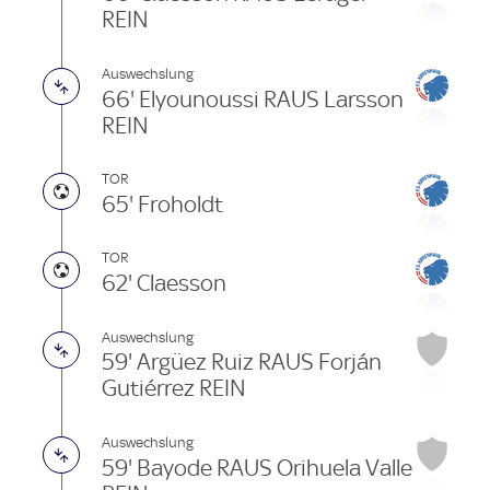
REIN
Auswechslung
66' Elyounoussi RAUS Larsson
REIN
TOR
65' Froholdt
TOR
62' Claesson
Auswechslung
59' Argüez Ruiz RAUS Forján
Gutiérrez REIN
Auswechslung
59' Bayode RAUS Orihuela Valle