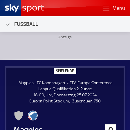
Menü
FUSSBALL
Magpies - FC Kopenhagen; UEFA Europa Conference League
S
SPIELENDE
P
I
Magpies - FC Kopenhagen. UEFA Europa Conference
E
L
League Qualifikation 2. Runde.
E
18:00, Uhr, Donnerstag, 25.07.2024.
N
D
Z
Europa Point Stadium
Zuschauer:
750.
E
u
s
c
h
Magpies
0