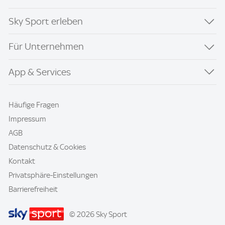
Sky Sport erleben
Für Unternehmen
App & Services
Häufige Fragen
Impressum
AGB
Datenschutz & Cookies
Kontakt
Privatsphäre-Einstellungen
Barrierefreiheit
© 2026 Sky Sport