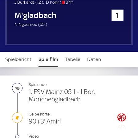
u
1
s
8
J Burkardt (
12'
)
D Kohr (
84'
)
e
2
/
4
Bor. Mönchengladbach
1
r
.
o
.
m
m
5
N Ngoumou (
55'
)
i
i
5
n
n
.
u
u
m
t
t
i
e
e
n
Spielbericht
Spielfilm
Tabelle
Daten
u
t
e
Aufstellung
Live
Spielende
1. FSV Mainz 05 1 - 1 Bor.
Mönchengladbach
Gelbe Karte
90+3' Amiri
Video