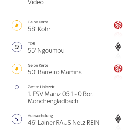
Video
Gelbe Karte
58' Kohr
TOR
55' Ngoumou
Gelbe Karte
50' Barreiro Martins
Zweite Halbzeit
1. FSV Mainz 05 1 - 0 Bor.
Mönchengladbach
Auswechslung
46' Lainer RAUS Netz REIN