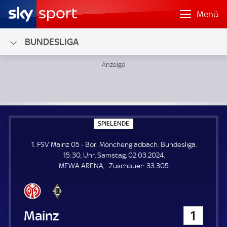
Menü
BUNDESLIGA
1. FSV Mainz 05 - Bor. Mönchengladbach; Bundesliga
S
SPIELENDE
P
I
1. FSV Mainz 05 - Bor. Mönchengladbach. Bundesliga.
E
L
15:30, Uhr, Samstag, 02.03.2024.
E
Z
MEWA ARENA
Zuschauer:
33.305.
N
D
u
E
s
c
h
1. FSV Mainz 05
1
a