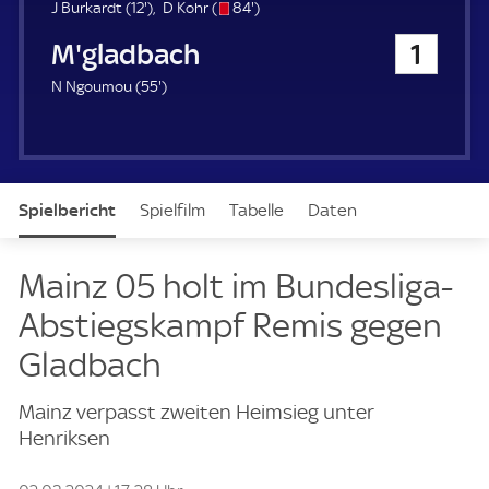
u
1
s
8
J Burkardt (
12'
)
D Kohr (
84'
)
e
2
/
4
Bor. Mönchengladbach
1
r
.
o
.
m
m
5
N Ngoumou (
55'
)
i
i
5
n
n
.
u
u
m
t
t
i
e
e
n
Spielbericht
Spielfilm
Tabelle
Daten
u
t
e
Aufstellung
Live
Mainz 05 holt im Bundesliga-
Abstiegskampf Remis gegen
Gladbach
Mainz verpasst zweiten Heimsieg unter
Henriksen