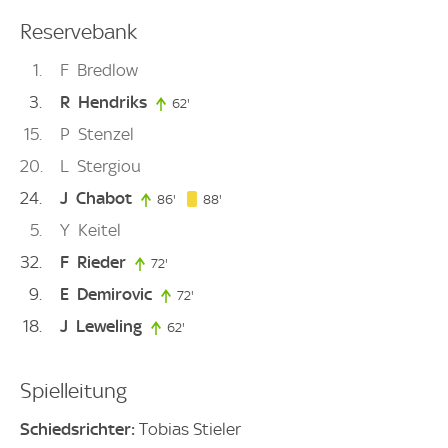
Reservebank
1
F
Bredlow
3
R
Hendriks
62'
62. minute
15
P
Stenzel
20
L
Stergiou
24
J
Chabot
88. minute
86'
86. minute
88'
5
Y
Keitel
32
F
Rieder
72'
72. minute
9
E
Demirovic
72'
72. minute
18
J
Leweling
62'
62. minute
Spielleitung
Schiedsrichter:
Tobias Stieler