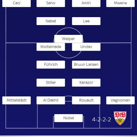
Caci
Sano
Amiri
Mwene
Nebel
Lee
Weiper
Woltemade
Undav
Führich
Bruun Larsen
Stiller
Karazor
Mittelstädt
Al Dakhil
Rouault
Vagnoman
Nübel
VfB Stuttgart
4-2-2-2