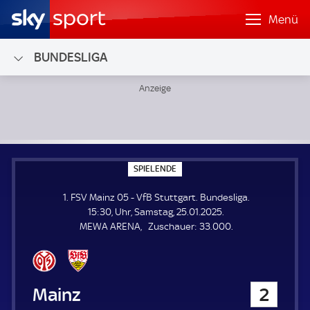
Menü
BUNDESLIGA
1. FSV Mainz 05 - VfB Stuttgart; Bundesliga
S
SPIELENDE
P
I
1. FSV Mainz 05 - VfB Stuttgart. Bundesliga.
E
L
15:30, Uhr, Samstag, 25.01.2025.
E
Z
MEWA ARENA
Zuschauer:
33.000.
N
D
u
E
s
c
h
1. FSV Mainz 05
2
a