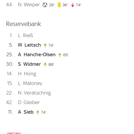
44
N
Weiper
29. minute
36. minute
29'
36'
74'
74. minute
Reservebank
1
L
Rieß
5
M
Leitsch
74'
74. minute
25
A
Hanche-Olsen
65'
65. minute
30
S
Widmer
88'
88. minute
14
H
Hong
15
L
Maloney
22
N
Veratschnig
42
D
Gleiber
11
A
Sieb
74'
74. minute