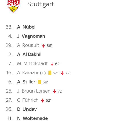
Stuttgart
33
A
Nübel
4
J
Vagnoman
29
A
Rouault
86'
86. minute
2
A
Al Dakhil
7
M
Mittelstädt
62'
62. minute
16
A
Karazor
(c)
57. minute
57'
72'
72. minute
6
A
Stiller
68. minute
68'
25
J
Bruun Larsen
72'
72. minute
27
C
Führich
62'
62. minute
26
D
Undav
11
N
Woltemade