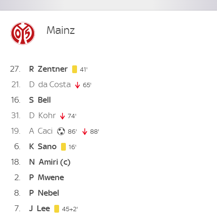
Mainz
27
R
Zentner
41. minute
41'
21
D
da Costa
65'
65. minute
16
S
Bell
31
D
Kohr
74'
74. minute
19
A
Caci
86. minute
86'
88'
88. minute
6
K
Sano
16. minute
16'
18
N
Amiri
(c)
2
P
Mwene
8
P
Nebel
7
J
Lee
47. minute
45+2'