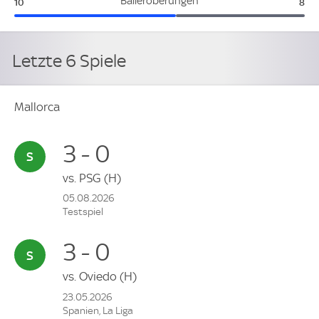
Mallorca:
Gra
Balleroberungen
10
8
Letzte 6 Spiele
Mallorca
3 - 0
vs.
PSG
(H)
05.08.2026
Testspiel
3 - 0
vs.
Oviedo
(H)
23.05.2026
Spanien, La Liga