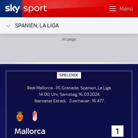
Menü
SPANIEN, LA LIGA
Real Mallorca - FC Granada; Spanien, La Liga
S
SPIELENDE
P
I
Real Mallorca - FC Granada. Spanien, La Liga.
E
L
14:00, Uhr, Samstag, 16.03.2024.
E
Z
Iberostar Estadi
Zuschauer:
16.477.
N
D
u
E
s
c
h
Real Mallorca
1
a