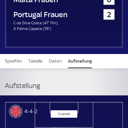
Portugal Frauen
2
4
C da Silva Costa (
47'
11m)
7
7
A Palma Capeta (
78'
)
.
8
m
.
i
m
n
i
u
n
Spielfilm
Tabelle
Daten
Aufstellung
t
u
e
t
e
Aufstellung
Malta Frauen
4-4-2
Xuereb