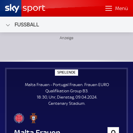
Menü
FUSSBALL
Malta Frauen - Portugal Frauen; Frauen EURO Qualifikatio
S
SPIELENDE
P
I
Malta Frauen - Portugal Frauen. Frauen EURO
E
L
Qualifikation Group B3.
E
18:30, Uhr, Dienstag, 09.04.2024.
N
D
Centenary Stadium.
E
Malta Frauen
0