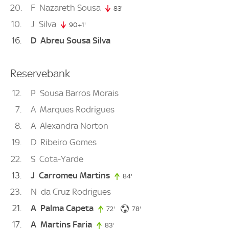
20
F
Nazareth Sousa
83'
83. minute
10
J
Silva
90+1'
91. minute
16
D
Abreu Sousa Silva
Reservebank
12
P
Sousa Barros Morais
7
A
Marques Rodrigues
8
A
Alexandra Norton
19
D
Ribeiro Gomes
22
S
Cota-Yarde
13
J
Carromeu Martins
84'
84. minute
23
N
da Cruz Rodrigues
21
A
Palma Capeta
78. minute
72'
72. minute
78'
17
A
Martins Faria
83'
83. minute