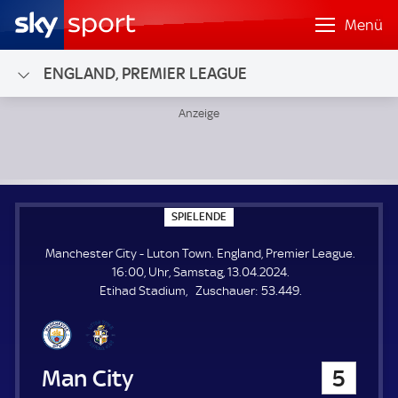
Menü
ENGLAND, PREMIER LEAGUE
Manchester City - Luton Town; England, Premier League
S
SPIELENDE
P
I
Manchester City - Luton Town. England, Premier League.
E
L
16:00, Uhr, Samstag, 13.04.2024.
E
Z
Etihad Stadium
Zuschauer:
53.449.
N
D
u
E
s
c
h
Manchester City
5
a