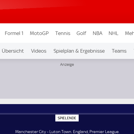
Formel 1
MotoGP
Tennis
Golf
NBA
NHL
Meh
Übersicht
Videos
Spielplan & Ergebnisse
Teams
Ligen & Wettbew.
Auf Sky
S
SPIELENDE
P
I
E
Manchester City - Luton Town. England, Premier League.