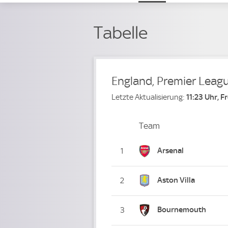
Tabelle
England, Premier Leag
Letzte Aktualisierung:
11:23 Uhr, F
Team
Team
Platz
Arsenal
1
Aston Villa
2
Bournemouth
3