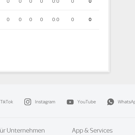
0
0
0
0
0:0
0
0
0
0
0
0
0:0
0
0
TikTok
Instagram
YouTube
WhatsA
ür Unternehmen
App & Services