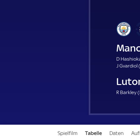
Manc
D Hashioka
J Gvardiol 
Luto
R Barkley (
Spielfilm
Tabelle
Daten
Auf