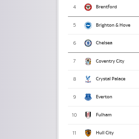
Brentford
4
5
Brighton & Hove
Chelsea
6
7
Coventry City
Crystal Palace
8
Everton
9
Fulham
10
Hull City
11