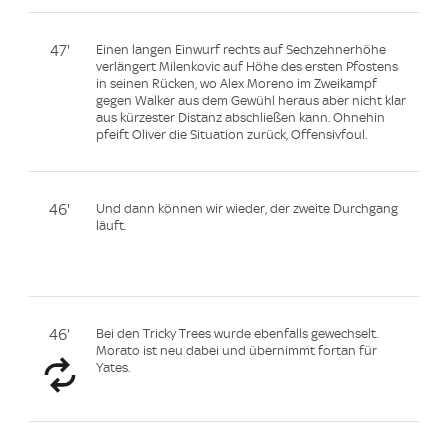
47'
Einen langen Einwurf rechts auf Sechzehnerhöhe
verlängert Milenkovic auf Höhe des ersten Pfostens
in seinen Rücken, wo Alex Moreno im Zweikampf
gegen Walker aus dem Gewühl heraus aber nicht klar
aus kürzester Distanz abschließen kann. Ohnehin
pfeift Oliver die Situation zurück, Offensivfoul.
46'
Und dann können wir wieder, der zweite Durchgang
läuft.
46'
Bei den Tricky Trees wurde ebenfalls gewechselt.
Morato ist neu dabei und übernimmt fortan für
Yates.