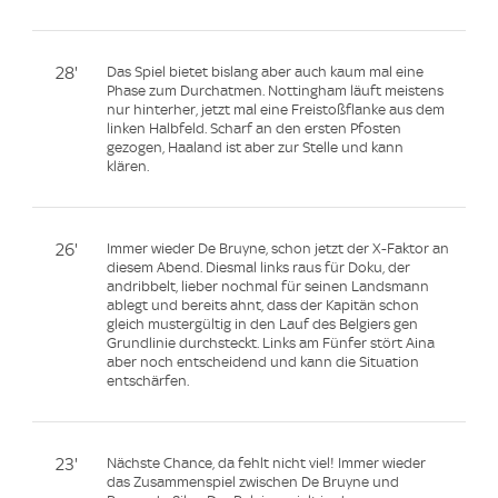
28'
Das Spiel bietet bislang aber auch kaum mal eine
Phase zum Durchatmen. Nottingham läuft meistens
nur hinterher, jetzt mal eine Freistoßflanke aus dem
linken Halbfeld. Scharf an den ersten Pfosten
gezogen, Haaland ist aber zur Stelle und kann
klären.
26'
Immer wieder De Bruyne, schon jetzt der X-Faktor an
diesem Abend. Diesmal links raus für Doku, der
andribbelt, lieber nochmal für seinen Landsmann
ablegt und bereits ahnt, dass der Kapitän schon
gleich mustergültig in den Lauf des Belgiers gen
Grundlinie durchsteckt. Links am Fünfer stört Aina
aber noch entscheidend und kann die Situation
entschärfen.
23'
Nächste Chance, da fehlt nicht viel! Immer wieder
das Zusammenspiel zwischen De Bruyne und