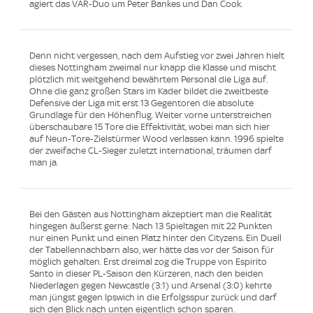
agiert das VAR-Duo um Peter Bankes und Dan Cook.
Denn nicht vergessen, nach dem Aufstieg vor zwei Jahren hielt
dieses Nottingham zweimal nur knapp die Klasse und mischt
plötzlich mit weitgehend bewährtem Personal die Liga auf.
Ohne die ganz großen Stars im Kader bildet die zweitbeste
Defensive der Liga mit erst 13 Gegentoren die absolute
Grundlage für den Höhenflug. Weiter vorne unterstreichen
überschaubare 15 Tore die Effektivität, wobei man sich hier
auf Neun-Tore-Zielstürmer Wood verlassen kann. 1996 spielte
der zweifache CL-Sieger zuletzt international, träumen darf
man ja.
Bei den Gästen aus Nottingham akzeptiert man die Realität
hingegen äußerst gerne: Nach 13 Spieltagen mit 22 Punkten
nur einen Punkt und einen Platz hinter den Cityzens. Ein Duell
der Tabellennachbarn also, wer hätte das vor der Saison für
möglich gehalten. Erst dreimal zog die Truppe von Espirito
Santo in dieser PL-Saison den Kürzeren, nach den beiden
Niederlagen gegen Newcastle (3:1) und Arsenal (3:0) kehrte
man jüngst gegen Ipswich in die Erfolgsspur zurück und darf
sich den Blick nach unten eigentlich schon sparen.