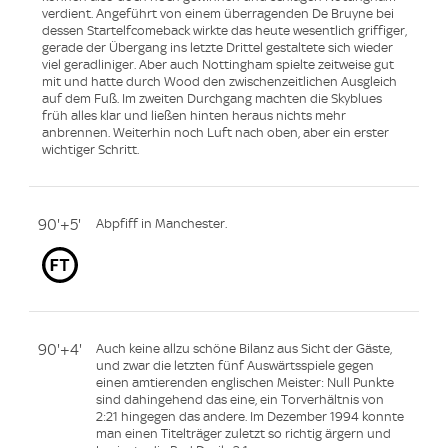
verdient. Angeführt von einem überragenden De Bruyne bei
dessen Startelfcomeback wirkte das heute wesentlich griffiger,
gerade der Übergang ins letzte Drittel gestaltete sich wieder
viel geradliniger. Aber auch Nottingham spielte zeitweise gut
mit und hatte durch Wood den zwischenzeitlichen Ausgleich
auf dem Fuß. Im zweiten Durchgang machten die Skyblues
früh alles klar und ließen hinten heraus nichts mehr
anbrennen. Weiterhin noch Luft nach oben, aber ein erster
wichtiger Schritt.
90'+5'
Abpfiff in Manchester.
90'+4'
Auch keine allzu schöne Bilanz aus Sicht der Gäste,
und zwar die letzten fünf Auswärtsspiele gegen
einen amtierenden englischen Meister: Null Punkte
sind dahingehend das eine, ein Torverhältnis von
2:21 hingegen das andere. Im Dezember 1994 konnte
man einen Titelträger zuletzt so richtig ärgern und