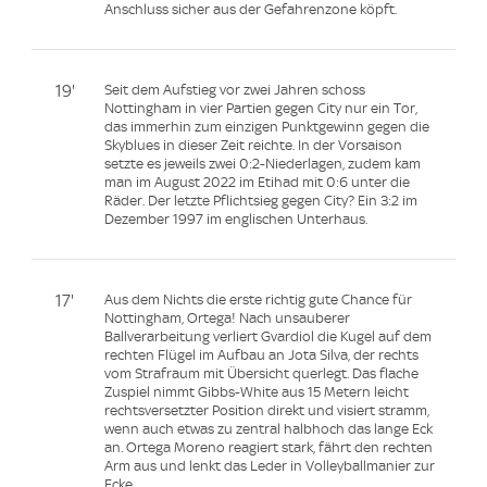
Anschluss sicher aus der Gefahrenzone köpft.
19'
Seit dem Aufstieg vor zwei Jahren schoss
Nottingham in vier Partien gegen City nur ein Tor,
das immerhin zum einzigen Punktgewinn gegen die
Skyblues in dieser Zeit reichte. In der Vorsaison
setzte es jeweils zwei 0:2-Niederlagen, zudem kam
man im August 2022 im Etihad mit 0:6 unter die
Räder. Der letzte Pflichtsieg gegen City? Ein 3:2 im
Dezember 1997 im englischen Unterhaus.
17'
Aus dem Nichts die erste richtig gute Chance für
Nottingham, Ortega! Nach unsauberer
Ballverarbeitung verliert Gvardiol die Kugel auf dem
rechten Flügel im Aufbau an Jota Silva, der rechts
vom Strafraum mit Übersicht querlegt. Das flache
Zuspiel nimmt Gibbs-White aus 15 Metern leicht
rechtsversetzter Position direkt und visiert stramm,
wenn auch etwas zu zentral halbhoch das lange Eck
an. Ortega Moreno reagiert stark, fährt den rechten
Arm aus und lenkt das Leder in Volleyballmanier zur
Ecke.