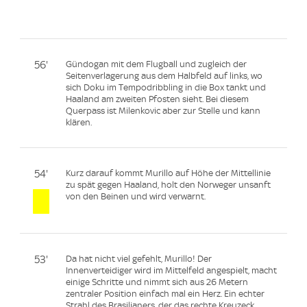
56'
Gündogan mit dem Flugball und zugleich der
Seitenverlagerung aus dem Halbfeld auf links, wo
sich Doku im Tempodribbling in die Box tankt und
Haaland am zweiten Pfosten sieht. Bei diesem
Querpass ist Milenkovic aber zur Stelle und kann
klären.
54'
Kurz darauf kommt Murillo auf Höhe der Mittellinie
zu spät gegen Haaland, holt den Norweger unsanft
von den Beinen und wird verwarnt.
53'
Da hat nicht viel gefehlt, Murillo! Der
Innenverteidiger wird im Mittelfeld angespielt, macht
einige Schritte und nimmt sich aus 26 Metern
zentraler Position einfach mal ein Herz. Ein echter
Strahl des Brasilianers, der das rechte Kreuzeck