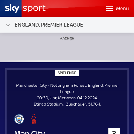
Menü
ENGLAND, PREMIER LEAGUE
Manchester City - Nottingham Forest; England, Premier Le
S
SPIELENDE
P
I
Manchester City - Nottingham Forest. England, Premier
E
L
League.
E
20:30, Uhr, Mittwoch, 04.12.2024.
N
D
Z
Etihad Stadium
Zuschauer:
51.764.
E
u
s
c
h
Manchester City
3