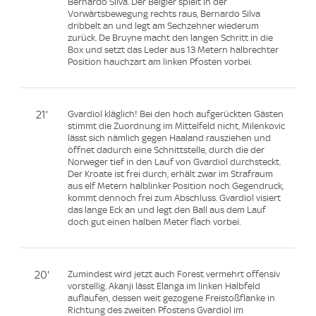
Bernardo Silva. Der Belgier spielt in der
Vorwärtsbewegung rechts raus, Bernardo Silva
dribbelt an und legt am Sechzehner wiederum
zurück. De Bruyne macht den langen Schritt in die
Box und setzt das Leder aus 13 Metern halbrechter
Position hauchzart am linken Pfosten vorbei.
21'
Gvardiol kläglich! Bei den hoch aufgerückten Gästen
stimmt die Zuordnung im Mittelfeld nicht, Milenkovic
lässt sich nämlich gegen Haaland rausziehen und
öffnet dadurch eine Schnittstelle, durch die der
Norweger tief in den Lauf von Gvardiol durchsteckt.
Der Kroate ist frei durch, erhält zwar im Strafraum
aus elf Metern halblinker Position noch Gegendruck,
kommt dennoch frei zum Abschluss. Gvardiol visiert
das lange Eck an und legt den Ball aus dem Lauf
doch gut einen halben Meter flach vorbei.
20'
Zumindest wird jetzt auch Forest vermehrt offensiv
vorstellig. Akanji lässt Elanga im linken Halbfeld
auflaufen, dessen weit gezogene Freistoßflanke in
Richtung des zweiten Pfostens Gvardiol im