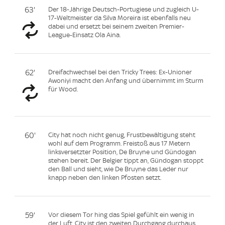
63'
Der 18-Jährige Deutsch-Portugiese und zugleich U-
17-Weltmeister da Silva Moreira ist ebenfalls neu
dabei und ersetzt bei seinem zweiten Premier-
League-Einsatz Ola Aina.
62'
Dreifachwechsel bei den Tricky Trees: Ex-Unioner
Awoniyi macht den Anfang und übernimmt im Sturm
für Wood.
60'
City hat noch nicht genug, Frustbewältigung steht
wohl auf dem Programm. Freistoß aus 17 Metern
linksversetzter Position, De Bruyne und Gündogan
stehen bereit. Der Belgier tippt an, Gündogan stoppt
den Ball und sieht, wie De Bruyne das Leder nur
knapp neben den linken Pfosten setzt.
59'
Vor diesem Tor hing das Spiel gefühlt ein wenig in
der Luft, City ist den zweiten Durchgang durchaus