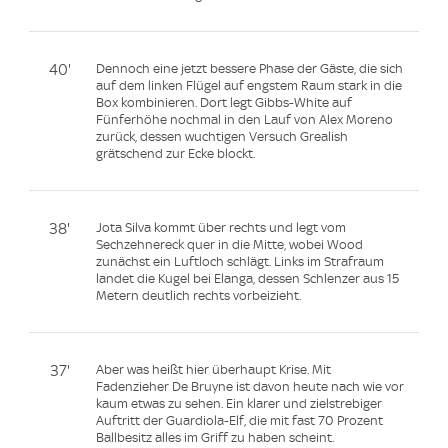
40'
Dennoch eine jetzt bessere Phase der Gäste, die sich
auf dem linken Flügel auf engstem Raum stark in die
Box kombinieren. Dort legt Gibbs-White auf
Fünferhöhe nochmal in den Lauf von Alex Moreno
zurück, dessen wuchtigen Versuch Grealish
grätschend zur Ecke blockt.
38'
Jota Silva kommt über rechts und legt vom
Sechzehnereck quer in die Mitte, wobei Wood
zunächst ein Luftloch schlägt. Links im Strafraum
landet die Kugel bei Elanga, dessen Schlenzer aus 15
Metern deutlich rechts vorbeizieht.
37'
Aber was heißt hier überhaupt Krise. Mit
Fadenzieher De Bruyne ist davon heute nach wie vor
kaum etwas zu sehen. Ein klarer und zielstrebiger
Auftritt der Guardiola-Elf, die mit fast 70 Prozent
Ballbesitz alles im Griff zu haben scheint.