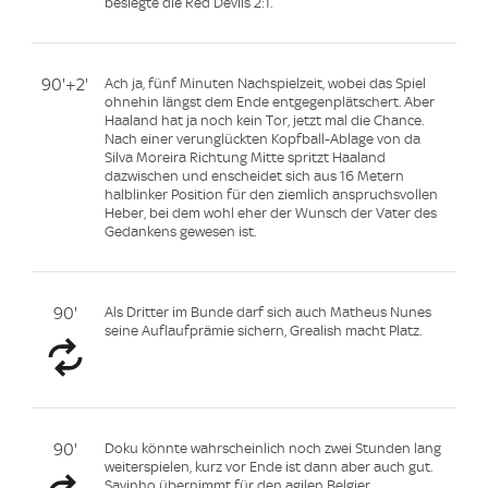
besiegte die Red Devils 2:1.
90'+2'
Ach ja, fünf Minuten Nachspielzeit, wobei das Spiel
ohnehin längst dem Ende entgegenplätschert. Aber
Haaland hat ja noch kein Tor, jetzt mal die Chance.
Nach einer verunglückten Kopfball-Ablage von da
Silva Moreira Richtung Mitte spritzt Haaland
dazwischen und enscheidet sich aus 16 Metern
halblinker Position für den ziemlich anspruchsvollen
Heber, bei dem wohl eher der Wunsch der Vater des
Gedankens gewesen ist.
90'
Als Dritter im Bunde darf sich auch Matheus Nunes
seine Auflaufprämie sichern, Grealish macht Platz.
90'
Doku könnte wahrscheinlich noch zwei Stunden lang
weiterspielen, kurz vor Ende ist dann aber auch gut.
Savinho übernimmt für den agilen Belgier.