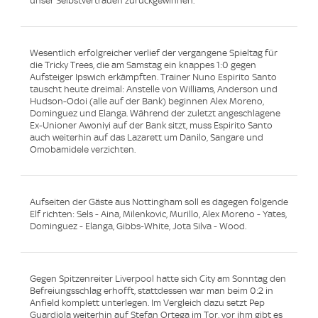
unser Selbstvertrauen zurückgewinnen."
Wesentlich erfolgreicher verlief der vergangene Spieltag für
die Tricky Trees, die am Samstag ein knappes 1:0 gegen
Aufsteiger Ipswich erkämpften. Trainer Nuno Espirito Santo
tauscht heute dreimal: Anstelle von Williams, Anderson und
Hudson-Odoi (alle auf der Bank) beginnen Alex Moreno,
Dominguez und Elanga. Während der zuletzt angeschlagene
Ex-Unioner Awoniyi auf der Bank sitzt, muss Espirito Santo
auch weiterhin auf das Lazarett um Danilo, Sangare und
Omobamidele verzichten.
Aufseiten der Gäste aus Nottingham soll es dagegen folgende
Elf richten: Sels - Aina, Milenkovic, Murillo, Alex Moreno - Yates,
Dominguez - Elanga, Gibbs-White, Jota Silva - Wood.
Gegen Spitzenreiter Liverpool hatte sich City am Sonntag den
Befreiungsschlag erhofft, stattdessen war man beim 0:2 in
Anfield komplett unterlegen. Im Vergleich dazu setzt Pep
Guardiola weiterhin auf Stefan Ortega im Tor, vor ihm gibt es