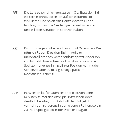
85'
Die Luft scheint hier raus zu sein, City lässt den Ball
weiterhin ohne Absichten auf ein weiteres Tor
zirkulieren und spielt das Ganze clever zu Ende.
Nottingham hat die Niederlage derweil akzeptiert
und will den Schaden in Grenzen halten.
83'
Dafür muss jetzt aber auch nochmal Ortega ran. Weil
nämlich Ruben Dias den Ball im Aufbau
unkontrolliert nach vorne schlägt, spritzt Anderson
im Halbfeld dazwischen und tankt sich bis an die
Sechzehnerkante. In halblinker Position kommt der
Schlenzer aber zu mittig, Ortega packt im
Nachfassen sicher zu.
80'
Inzwischen laufen auch schon die letzten zehn
Minuten, zumal sich das Spiel inzwischen doch
deutlich beruhigt hat. City hält den Ball jetzt
vermehrt unaufgeregt in den eigenen Reihen, so ein
Zu-Null-Spiel gab es in der Premier League