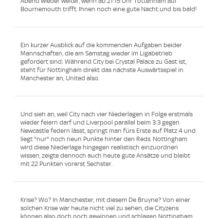
Abend wieder weiter, wenn ab 21:15 Uhr Tottenham auf
Bournemouth trifft. Ihnen noch eine gute Nacht und bis bald!
Ein kurzer Ausblick auf die kommenden Aufgaben beider
Mannschaften, die am Samstag wieder im Ligabetrieb
gefordert sind: Während City bei Crystal Palace zu Gast ist,
steht für Nottingham direkt das nächste Auswärtsspiel in
Manchester an, United also.
Und sieh an, weil City nach vier Niederlagen in Folge erstmals
wieder feiern darf und Liverpool parallel beim 3:3 gegen
Newcastle federn lässt, springt man fürs Erste auf Platz 4 und
liegt "nur" noch neun Punkte hinter den Reds. Nottingham
wird diese Niederlage hingegen realistisch einzuordnen
wissen, zeigte dennoch auch heute gute Ansätze und bleibt
mit 22 Punkten vorerst Sechster.
Krise? Wo? In Manchester, mit diesem De Bruyne? Von einer
solchen Krise war heute nicht viel zu sehen, die Cityzens
können also doch noch gewinnen und schlagen Nottingham