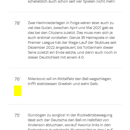
scheließlich auch schon seit vier Spielen nicht mehr.
78'
Zwei Heimniederlagen in Folge wären aber auch zu
viel des Guten, zwischen April und Mai 2021 gab es
das bei den Cityzens zuletzt. Das muss man sich ja
auch erstmal vorstellen: Ganze 35 Heimspiele in der
Premier League hat der Mega-Lauf der Skyblues seit
Dezember 2022 angedauert, bis Tottenham dieser
Serie zuletzt ein Ende setzte, und dann auch noch in
dieser Deutlichkeit mit einem 4:0.
76'
Milenkovic will im Mittelfeld den Ball wegschlagen,
trifft stattdessen Grealish und sieht Gelb.
75'
Gündogan zu sorglos! In der Rückwärtsbewegung
lässt sich der Deutsche den Ball im Halbfeld von
Anderson abluchsen, worauf Awoniyi links in den
Sechzehner durchsteckt. Mustergültig in den Lauf