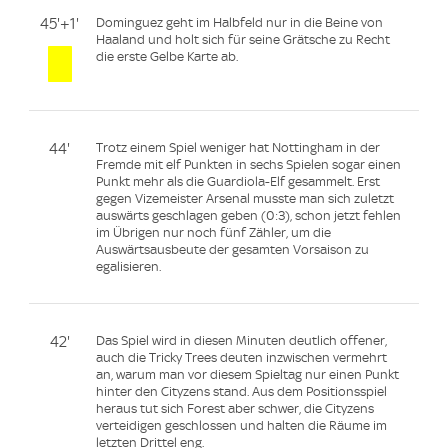
45'+1'
Dominguez geht im Halbfeld nur in die Beine von
Haaland und holt sich für seine Grätsche zu Recht
die erste Gelbe Karte ab.
44'
Trotz einem Spiel weniger hat Nottingham in der
Fremde mit elf Punkten in sechs Spielen sogar einen
Punkt mehr als die Guardiola-Elf gesammelt. Erst
gegen Vizemeister Arsenal musste man sich zuletzt
auswärts geschlagen geben (0:3), schon jetzt fehlen
im Übrigen nur noch fünf Zähler, um die
Auswärtsausbeute der gesamten Vorsaison zu
egalisieren.
42'
Das Spiel wird in diesen Minuten deutlich offener,
auch die Tricky Trees deuten inzwischen vermehrt
an, warum man vor diesem Spieltag nur einen Punkt
hinter den Cityzens stand. Aus dem Positionsspiel
heraus tut sich Forest aber schwer, die Cityzens
verteidigen geschlossen und halten die Räume im
letzten Drittel eng.