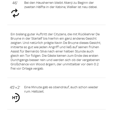
46'
Bei den Hausherren bleibt Akanji zu Beginn der
zweiten Hälfte in der Kabine, Walker ist neu dabei.
Ein bislang guter Auftritt der Cityzens, die mit Rückkehrer De
Bruyne in der Startelf bis hierhin ein ganz anderes Gesicht
zeigten. Und natürlich prägte Kevin De Bruyne dieses Gesicht,
initiierte so gut wie jeden Angriff und ließ auf seinen frühen
Assist für Bernardo Silva nach einer halben Stunde auch
gleich ein Tor folgen. Die Gäste kamen zum Ende des ersten
Durchgangs besser rein und werden sich ob der vergebenen
Großchance von Wood ärgern, der unmittelbar vor dem 0:2
frei vor Ortega vergab.
45'+2'
Eine Minute gab es obendrauf, auch schon wieder
rum. Halbzeit.