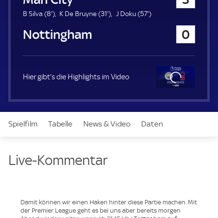
a
u
8
3
5
B Silva (
8'
)
K De Bruyne (
31'
)
J Doku (
57'
)
e
.
1
7
Nottingham Forest
0
r
m
.
.
i
m
m
n
i
i
u
n
n
t
u
u
Hier gibt's die Highlights im Video
e
t
t
e
e
Clo
se
Spielfilm
Tabelle
News & Video
Daten
Aufstellung
Live
Live-Kommentar
Damit können wir einen Haken hinter diese Partie machen. Mit
der Premier League geht es bei uns aber bereits morgen