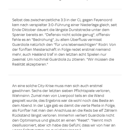
Selbst das zwischenzeitliche 3:3 in der CL gegen Feyenoord
kam nach verspielter 3:0-Führung einer Niederlage gleich, seit
Ende Oktober dauert die längste Durststrecke unter dem
Spanier bereits an. "Defensiv nicht solide genug", offensiv
fehle es an "Bedrohung", zu allem Überfluss vermisst
Guardiola natürlich den "für uns lebenswichtigen" Rodri. Von
der fünften Meisterschaft in Folge redet erstmal niemand
mehr, auch Haaland traf in den letzten acht Spielen nur
zweimal. Um nochmal Guardiola zu zitieren: "Wir müssen die
Realität akzeptieren."
An eine solche City-Krise muss man sich auch erstmal
gewöhnen. Sechs der letzten sieben Pflichtspiele verloren,
Wahnsinn. Zumal man von Liverpool teils an die Wand
gespielt wurde, das Ergebnis war da wohl noch das Beste an
dem Abend. In der Liga gab es damit die vierte Pleite in Folge,
als Fünfter hat man den Anschluss an die Reds bei elf Zählern
Rückstand längst verloren. Immerhin verliert Guardiola nicht
den Optimismus und glaubt an einen "Reset": "Nennt mich
desillusioniert, aber ich habe das Gefühl, dass wir von hier an