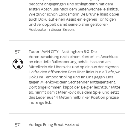
bedacht angegangen und schlägt dann mit dem
ersten Abschluss nach dem Seitenwechsel eiskalt zu.
Wie zuvor schon Landsmann De Bruyne, lässt dabei
auch Doku auf einen Assist ein eigenes Tor folgen
und verdoppelt damit seine bisherige Scorer-
Ausbeute in dieser Saison.
57'
Tooor! MAN CITY - Nottingham 3:0. Die
Vorentscheidung nach einem Konter! Im Anschluss
an eine tiefe Balleroberung behält Haaland am
Mittelkreis die Übersicht und spielt aus der eigenen
Hälfte den öffnenden Pass über links in die Tiefe, wo
Doku im Tempodribbling und im Eins gegen Eins
gegen Milenkovic dem Sechzehner entgegenzieht.
Dort angekommen, kappt der Belgier leicht zur Mitte
ab, nimmt damit Milenkovic aus dem Spiel und setzt
das Leder aus 14 Metern halblinker Position präzise
ins lange Eck.
57'
Vorlage Erling Braut Haaland