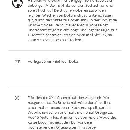
Halbfeld wird Doku nicht angegriffen, dribbelt sich
dabei gen Mitte halblinks vor den Sechzehner und
spielt flach auf De Bruyne, wobei es zuvor den
leichten Wischer von Doku nicht zu unterschlagen
gilt, durch den Yates zu Boden sank. In der Box ist de
Bruyne ob des Freiraums jedenfalls wohl selbst
überrascht, zögert nicht lange und jagt die Kugel aus
13 Metern zentraler Position hoch ins linke Eck, da
kann sich Sels noch so strecken.
31'
Vorlage Jérémy Baffour Doku
30'
Plötzlich die XXL-Chance auf den Ausgleich! Weil
ausgerechnet De Bruyne auf Höhe der Mittellinie
einen viel zu unsauberen Rückpass spielt, spritzt
Wood dazwischen und läuft alleine auf Ortega zu.
Aus 16 Metern leicht linker Position visiert Wood das
kurze Eck an, schiebt den Ball vor dem
hochstehenden Ortega aber links vorbei.