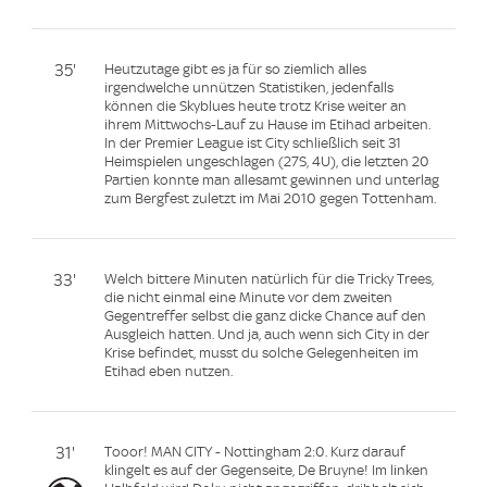
35'
Heutzutage gibt es ja für so ziemlich alles
irgendwelche unnützen Statistiken, jedenfalls
können die Skyblues heute trotz Krise weiter an
ihrem Mittwochs-Lauf zu Hause im Etihad arbeiten.
In der Premier League ist City schließlich seit 31
Heimspielen ungeschlagen (27S, 4U), die letzten 20
Partien konnte man allesamt gewinnen und unterlag
zum Bergfest zuletzt im Mai 2010 gegen Tottenham.
33'
Welch bittere Minuten natürlich für die Tricky Trees,
die nicht einmal eine Minute vor dem zweiten
Gegentreffer selbst die ganz dicke Chance auf den
Ausgleich hatten. Und ja, auch wenn sich City in der
Krise befindet, musst du solche Gelegenheiten im
Etihad eben nutzen.
31'
Tooor! MAN CITY - Nottingham 2:0. Kurz darauf
klingelt es auf der Gegenseite, De Bruyne! Im linken