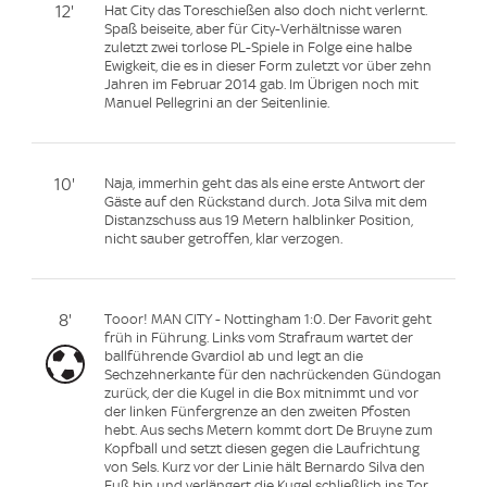
12'
Hat City das Toreschießen also doch nicht verlernt.
Spaß beiseite, aber für City-Verhältnisse waren
zuletzt zwei torlose PL-Spiele in Folge eine halbe
Ewigkeit, die es in dieser Form zuletzt vor über zehn
Jahren im Februar 2014 gab. Im Übrigen noch mit
Manuel Pellegrini an der Seitenlinie.
10'
Naja, immerhin geht das als eine erste Antwort der
Gäste auf den Rückstand durch. Jota Silva mit dem
Distanzschuss aus 19 Metern halblinker Position,
nicht sauber getroffen, klar verzogen.
8'
Tooor! MAN CITY - Nottingham 1:0. Der Favorit geht
früh in Führung. Links vom Strafraum wartet der
ballführende Gvardiol ab und legt an die
Sechzehnerkante für den nachrückenden Gündogan
zurück, der die Kugel in die Box mitnimmt und vor
der linken Fünfergrenze an den zweiten Pfosten
hebt. Aus sechs Metern kommt dort De Bruyne zum
Kopfball und setzt diesen gegen die Laufrichtung
von Sels. Kurz vor der Linie hält Bernardo Silva den
Fuß hin und verlängert die Kugel schließlich ins Tor.