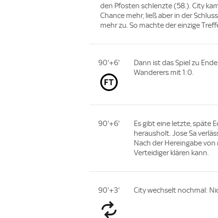
den Pfosten schlenzte (58.). City 
Chance mehr, ließ aber in der Schlu
mehr zu. So machte der einzige Tref
90'+6'
Dann ist das Spiel zu End
Wanderers mit 1:0.
90'+6'
Es gibt eine letzte, späte 
herausholt. Jose Sa verlä
Nach der Hereingabe von r
Verteidiger klären kann.
90'+3'
City wechselt nochmal: Ni