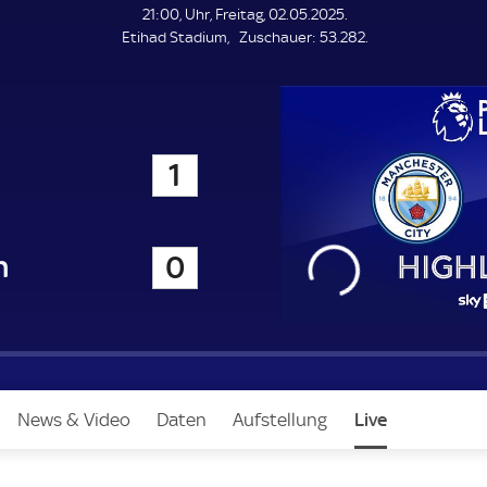
L
21:00, Uhr, Freitag, 02.05.2025.
E
Z
Etihad Stadium
Zuschauer:
53.282.
N
D
u
E
s
c
h
a
y
1
u
e
r
n
0
News & Video
Daten
Aufstellung
Live