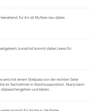
eierabend, für ihn ist McAtee neu dabei.
Gastgebern, zunächst kommt dabei Lewis für
 wird mit einem Steilpass von der rechten Seite
e im Sechzehner in Abschlussposition. Akanji kann
ch dazwischengehen und klären.
uedes kommt für Andre in die Partie.