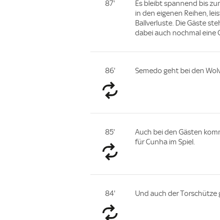
87'
Es bleibt spannend bis zum
in den eigenen Reihen, lei
Ballverluste. Die Gäste ste
dabei auch nochmal eine
86'
Semedo geht bei den Wolv
85'
Auch bei den Gästen kom
für Cunha im Spiel.
84'
Und auch der Torschütze g