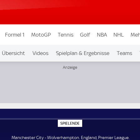
Formel 1
MotoGP
Tennis
Golf
NBA
NHL
Meh
Übersicht
Videos
Spielplan & Ergebnisse
Teams
Ligen & Wettbew.
Auf Sky
ue
S
SPIELENDE
P
I
E
Manchester City - Wolverhampton. England, Premier League.