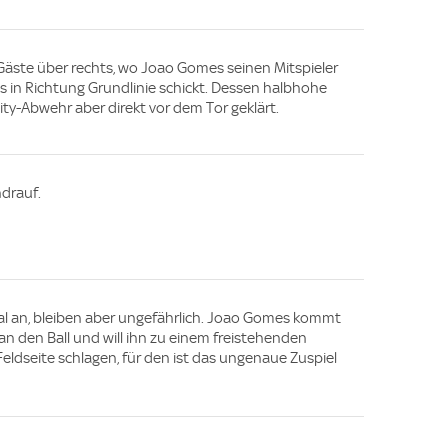
Gäste über rechts, wo Joao Gomes seinen Mitspieler
ss in Richtung Grundlinie schickt. Dessen halbhohe
ty-Abwehr aber direkt vor dem Tor geklärt.
drauf.
al an, bleiben aber ungefährlich. Joao Gomes kommt
 an den Ball und will ihn zu einem freistehenden
eldseite schlagen, für den ist das ungenaue Zuspiel