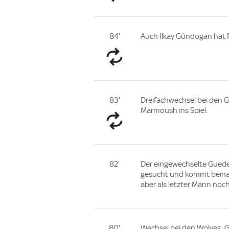
84'
Auch Ilkay Gündogan hat F
83'
Dreifachwechsel bei den 
Marmoush ins Spiel.
82'
Der eingewechselte Guedes
gesucht und kommt beinah
aber als letzter Mann no
80'
Wechsel bei den Wolves: G