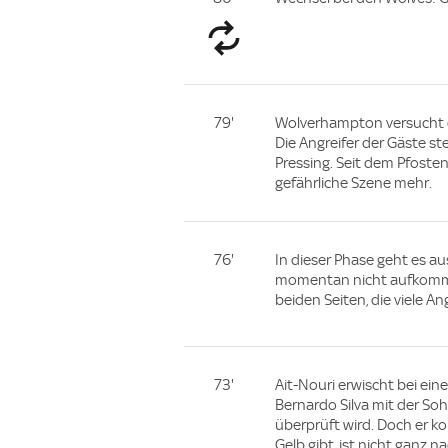
79'
Wolverhampton versucht de
Die Angreifer der Gäste s
Pressing. Seit dem Pfoste
gefährliche Szene mehr.
76'
In dieser Phase geht es ausg
momentan nicht aufkommen
beiden Seiten, die viele An
73'
Ait-Nouri erwischt bei ei
Bernardo Silva mit der Soh
überprüft wird. Doch er k
Gelb gibt, ist nicht ganz 