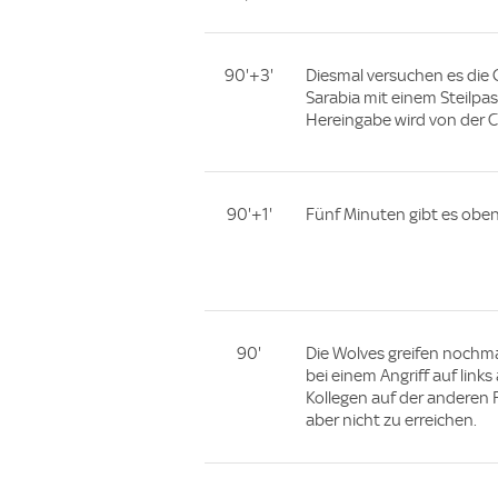
90'+3'
Diesmal versuchen es die 
Sarabia mit einem Steilpa
Hereingabe wird von der Ci
90'+1'
Fünf Minuten gibt es oben
90'
Die Wolves greifen nochm
bei einem Angriff auf links
Kollegen auf der anderen F
aber nicht zu erreichen.