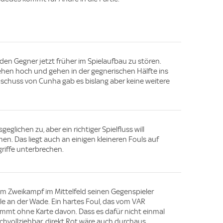
n Gegner jetzt früher im Spielaufbau zu stören.
tehen hoch und gehen in der gegnerischen Hälfte ins
nschuss von Cunha gab es bislang aber keine weitere
eglichen zu, aber ein richtiger Spielfluss will
. Das liegt auch an einigen kleineren Fouls auf
griffe unterbrechen.
nem Zweikampf im Mittelfeld seinen Gegenspieler
le an der Wade. Ein hartes Foul, das vom VAR
ommt ohne Karte davon. Dass es dafür nicht einmal
nachvollziehbar, direkt Rot wäre auch durchaus