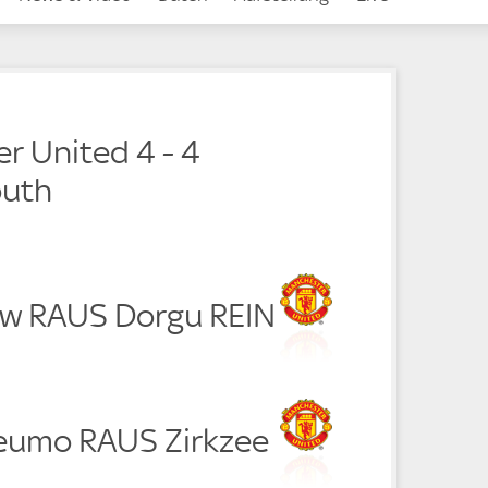
r United 4 - 4
uth
w RAUS Dorgu REIN
eumo RAUS Zirkzee