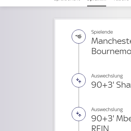
e
Spielende
Mancheste
Bournemo
Auswechslung
90+3' Sha
Auswechslung
90+3' Mb
REIN