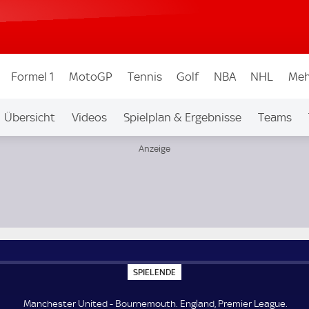
Formel 1
MotoGP
Tennis
Golf
NBA
NHL
Meh
Übersicht
Videos
Spielplan & Ergebnisse
Teams
Ligen & Wettbew.
Auf Sky
ue
S
SPIELENDE
P
I
E
Manchester United - Bournemouth. England, Premier League.