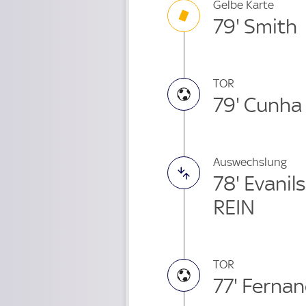
Gelbe Karte
79' Smith
TOR
79' Cunha
Auswechslung
78' Evani
REIN
TOR
77' Ferna