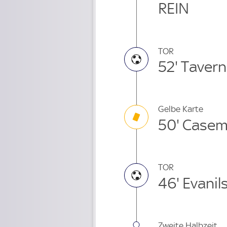
REIN
TOR
52' Tavern
Gelbe Karte
50' Casem
TOR
46' Evanil
Zweite Halbzeit