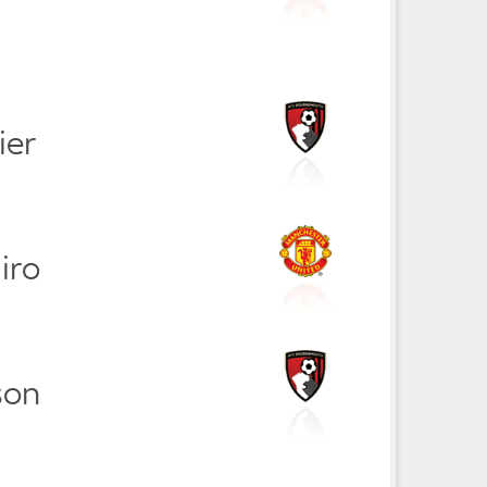
ier
iro
son