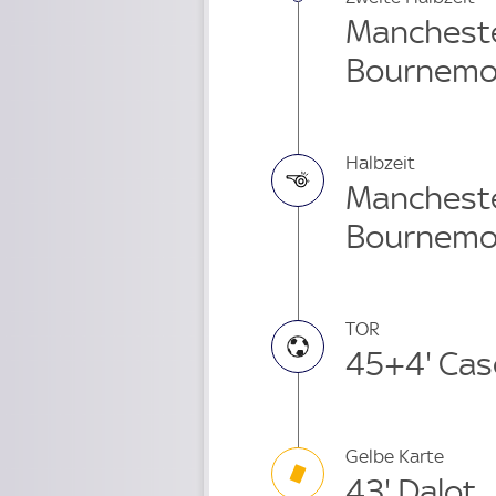
Manchester
Bournemo
Halbzeit
Manchester
Bournemo
TOR
45+4' Cas
Gelbe Karte
43' Dalot