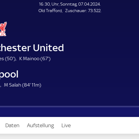
L
16:30, Uhr, Sonntag, 07.04.2024.
E
Z
Old Trafford
Zuschauer:
73.522.
N
D
u
E
s
c
h
a
hester United
u
e
5
6
s (
50'
)
K Mainoo (
67'
)
r
0
7
pool
.
.
m
m
2
8
)
M Salah (
84'
11m)
i
i
3
4
n
n
.
u
u
m
m
t
t
i
e
e
n
n
Daten
Aufstellung
Live
u
u
t
t