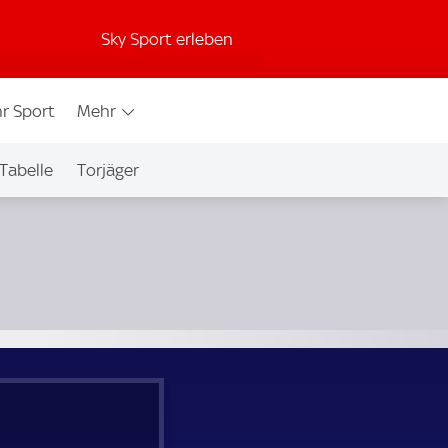
Sky Sport erleben
r Sport
Mehr
Tabelle
Torjäger