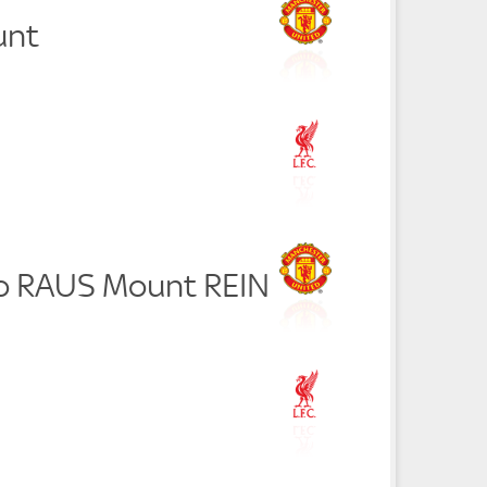
unt
o RAUS Mount REIN