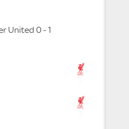
r United 0 - 1