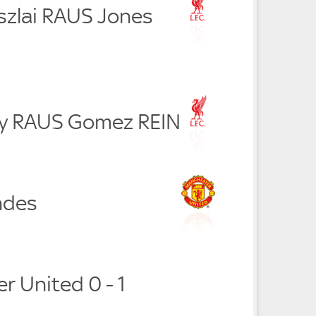
szlai RAUS Jones
ey RAUS Gomez REIN
ndes
r United 0 - 1