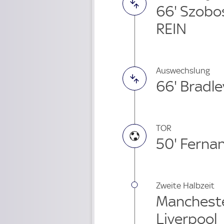
66' Szobo
REIN
Auswechslung
66' Bradl
TOR
50' Ferna
Zweite Halbzeit
Mancheste
Liverpool