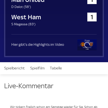
a
u
5
D Dalot (
58'
)
e
8
West Ham
1
r
.
m
8
S Magassa (
83'
)
i
3
n
.
u
m
t
i
Hier gibt's die Highlights im Video
e
n
u
t
Clo
e
se
Spielbericht
Spielfilm
Tabelle
News & Video
Daten
Aufstellung
Live
Live-Kommentar
Wir tickern freilich schon am Samstag wieder für Sie. Schon ab