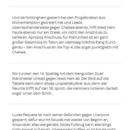
Und da Nottingham gestern bei den Prügelknaben aus
Wolverhampton gedreiert hat und Leeds
überraschenderweise gegen Chelsea ebenso, hilft West Ham
heute ebenso nur ein Dreier, um nicht den Anschluss zu
verlieren. Apropos Anschluss, für ManUnited ist ein ganz
großer Gewinnlos im Talon, ein Heimsieg brächte Rang 5 und -
genau - den Anschluss an die Top 4, das sogar punktgleich mit
Chelsea.
Wir runden den 14. Spieltag mit dem klangvollen Duell
Manchester United gegen West Ham ab. Der Blick auf die
Tabelle sieht dann etwas unspektakulärer aus, denn der
Neunte trifft auf den 18., sprich, die Hammers notieren derzeit
sogar unter dem Strich.
Lucas Paqueta ist nach seiner Gelbroten gegen Liverpool
gesperrt, dafür stürmt Soucek mal wieder von Beginn an.
Ansonsten alles wie gehabt, Niclas Füllkrug kann allerdings
nicht einmal auf einen Jokereinsatz hoffen, er ist heute nicht