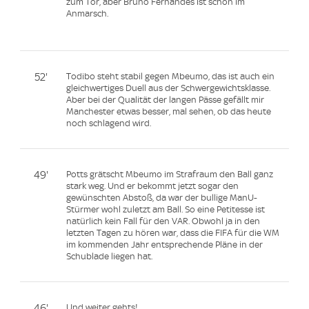
zum Tor, aber Bruno Fernandes ist schon im
Anmarsch.
52'
Todibo steht stabil gegen Mbeumo, das ist auch ein
gleichwertiges Duell aus der Schwergewichtsklasse.
Aber bei der Qualität der langen Pässe gefällt mir
Manchester etwas besser, mal sehen, ob das heute
noch schlagend wird.
49'
Potts grätscht Mbeumo im Strafraum den Ball ganz
stark weg. Und er bekommt jetzt sogar den
gewünschten Abstoß, da war der bullige ManU-
Stürmer wohl zuletzt am Ball. So eine Petitesse ist
natürlich kein Fall für den VAR. Obwohl ja in den
letzten Tagen zu hören war, dass die FIFA für die WM
im kommenden Jahr entsprechende Pläne in der
Schublade liegen hat.
46'
Und weiter gehts!