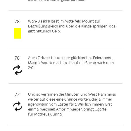
78'
Wan-Bissaka lässt im Mittelfeld Mount zur
Begrüßung gleich mal über die Klinge springen, das
gibt natürlich Gelb.
78'
Auch Zirkzee, heute eher glücklos, hat Feierabend,
Mason Mount macht sich auf die Suche nach dem
2:0.
77'
Und so verrinnen die Minuten und West Ham muss
weiter auf diese eine Chance warten, die ja immer
irgendwann vom Laster fällt. Wirklich immer? Erst
einmal wechselt Amorim wieder, bringt Ugarte
für Matheus Cunha.