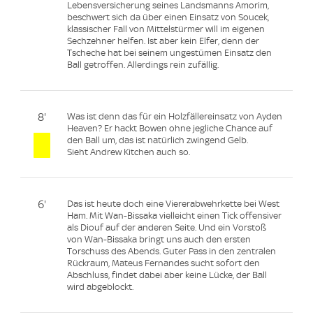
Lebensversicherung seines Landsmanns Amorim,
beschwert sich da über einen Einsatz von Soucek,
klassischer Fall von Mittelstürmer will im eigenen
Sechzehner helfen. Ist aber kein Elfer, denn der
Tscheche hat bei seinem ungestümen Einsatz den
Ball getroffen. Allerdings rein zufällig.
8'
Was ist denn das für ein Holzfällereinsatz von Ayden
Heaven? Er hackt Bowen ohne jegliche Chance auf
den Ball um, das ist natürlich zwingend Gelb.
Sieht Andrew Kitchen auch so.
6'
Das ist heute doch eine Viererabwehrkette bei West
Ham. Mit Wan-Bissaka vielleicht einen Tick offensiver
als Diouf auf der anderen Seite. Und ein Vorstoß
von Wan-Bissaka bringt uns auch den ersten
Torschuss des Abends. Guter Pass in den zentralen
Rückraum, Mateus Fernandes sucht sofort den
Abschluss, findet dabei aber keine Lücke, der Ball
wird abgeblockt.