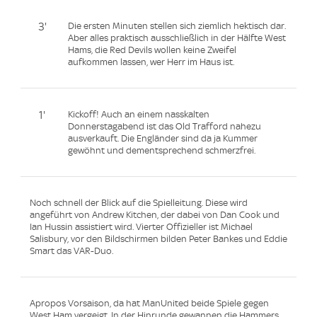
3'
Die ersten Minuten stellen sich ziemlich hektisch dar.
Aber alles praktisch ausschließlich in der Hälfte West
Hams, die Red Devils wollen keine Zweifel
aufkommen lassen, wer Herr im Haus ist.
1'
Kickoff! Auch an einem nasskalten
Donnerstagabend ist das Old Trafford nahezu
ausverkauft. Die Engländer sind da ja Kummer
gewöhnt und dementsprechend schmerzfrei.
Noch schnell der Blick auf die Spielleitung. Diese wird
angeführt von Andrew Kitchen, der dabei von Dan Cook und
Ian Hussin assistiert wird. Vierter Offizieller ist Michael
Salisbury, vor den Bildschirmen bilden Peter Bankes und Eddie
Smart das VAR-Duo.
Apropos Vorsaison, da hat ManUnited beide Spiele gegen
West Ham vergeigt. In der Hinrunde gewannen die Hammers