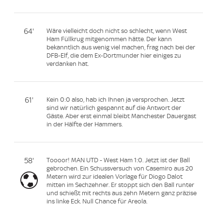
64'
Wäre vielleicht doch nicht so schlecht, wenn West
Ham Füllkrug mitgenommen hätte. Der kann
bekanntlich aus wenig viel machen, frag nach bei der
DFB-Elf, die dem Ex-Dortmunder hier einiges zu
verdanken hat.
61'
Kein 0:0 also, hab ich Ihnen ja versprochen. Jetzt
sind wir natürlich gespannt auf die Antwort der
Gäste. Aber erst einmal bleibt Manchester Dauergast
in der Hälfte der Hammers.
58'
Toooor! MAN UTD - West Ham 1:0. Jetzt ist der Ball
gebrochen. Ein Schussversuch von Casemiro aus 20
Metern wird zur idealen Vorlage für Diogo Dalot
mitten im Sechzehner. Er stoppt sich den Ball runter
und schießt mit rechts aus zehn Metern ganz präzise
ins linke Eck. Null Chance für Areola.