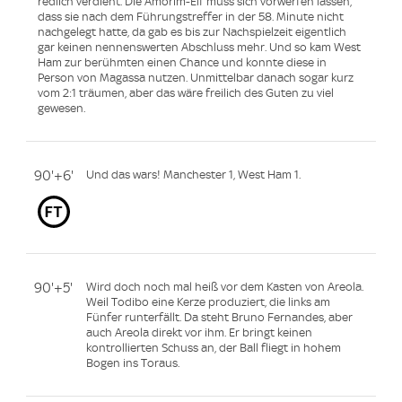
redlich verdient. Die Amorim-Elf muss sich vorwerfen lassen,
dass sie nach dem Führungstreffer in der 58. Minute nicht
nachgelegt hatte, da gab es bis zur Nachspielzeit eigentlich
gar keinen nennenswerten Abschluss mehr. Und so kam West
Ham zur berühmten einen Chance und konnte diese in
Person von Magassa nutzen. Unmittelbar danach sogar kurz
vom 2:1 träumen, aber das wäre freilich des Guten zu viel
gewesen.
90'+6'
Und das wars! Manchester 1, West Ham 1.
90'+5'
Wird doch noch mal heiß vor dem Kasten von Areola.
Weil Todibo eine Kerze produziert, die links am
Fünfer runterfällt. Da steht Bruno Fernandes, aber
auch Areola direkt vor ihm. Er bringt keinen
kontrollierten Schuss an, der Ball fliegt in hohem
Bogen ins Toraus.