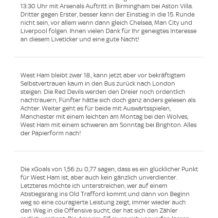
13:30 Uhr mit Arsenals Auftritt in Birmingham bei Aston Villa.
Dritter gegen Erster, besser kann der Einstieg in die 15. Runde
nicht sein, vor allem wenn dann gleich Chelsea, Man City und
Liverpool folgen. Ihnen vielen Dank für Ihr geneigtes Interesse
an diesem Liveticker und eine gute Nacht!
West Ham bleibt zwar 18., kann jetzt aber vor bekräftigtem
Selbstvertrauen kaum in den Bus zurück nach London
steigen. Die Red Devils werden den Dreier noch ordentlich
nachtrauern, Fünfter hätte sich doch ganz anders gelesen als
Achter. Weiter geht es für beide mit Auswärtsspielen,
Manchester mit einem leichten am Montag bei den Wolves,
West Ham mit einem schweren am Sonntag bei Brighton. Alles
der Papierform nach!
Die xGoals von 1,56 zu 0,77 sagen, dass es ein glücklicher Punkt
für West Ham ist, aber auch kein gänzlich unverdienter.
Letzteres möchte ich unterstreichen, wer auf einem
Abstiegsrang ins Old Trafford kommt und dann von Beginn
weg so eine couragierte Leistung zeigt, immer wieder auch
den Weg in die Offensive sucht, der hat sich den Zähler