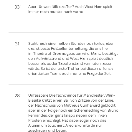
33'
Aber für wen fällt das Tor? Auch West Ham spielt
immer noch munter nach vorne.
31'
Steht nach einer halben Stunde noch torlos, aber
das ist beste Fußballunterhaltung, die uns hier
im Theatre of Dreams geboten wird. ManU bestätigt
den Aufwärtstrend und West Ham spielt deutlich
besser, als es der Tabellenstand vermuten lassen
würde. So ist der erste Treffer bei diesen offensiv
orientierten Teams auch nur eine Frage der Zeit.
28'
Unfassbare Dreifachchance für Manchester. Wan-
Bissaka kratzt einen Ball von Zirkzee von der Linie,
der Nachschuss von Matheus Cunha wird geblockt,
aber in der Folge noch ein Scherenschlag von Bruno
Fernandes, der ganz knapp neben dem linken
Pfosten einschlägt. Hat dabei sogar noch das
Aluminium touchiert, Areola konnte da nur
zuschauen und beten.