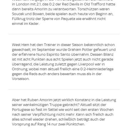
in London mit 2:1, das 0:2 der Red Devils in Old Trafford hatte
dann bereits Amorim zu verantworten. Torschützen waren
Soucek und Bowen, beide spielen auch heute von Beginn an,
Füllkrug trotz der Sperre von Paqueta wie erwähnt nicht
einmal im Kader.
West Ham hat den Trainer in dieser Saison bekanntlich schon
gewechselt, im September wurde Graham Potter gefeuert und
der erfahrene Nuno Espirito Santo übernahm. Dessen Bilanz
ist mit acht Punkten aus acht Spielen jetzt auch nicht gerade
überragend, die Leistung zuletzt gegen Liverpool war in
Ordnung, wobei man aktuell freilich eine 0:2-Heimniederlage
gegen die Reds auch anders bewerten muss als in der
Vorsaison.
Aber hat Ruben Amorim jetzt wirklich Konstanz in die Leistung
seiner wankelmütigen Truppe gebracht? Aktuell sitzt der
Portugiese so fest im Sattel wie wohl seit den ersten Wochen
nach seiner Verpflichtung nicht mehr. Kann sich freilich auch
alles schnell wieder drehen, schließlich beträgt auch der
Vorsprung auf Rang 14 nur zwei Pünktchen.