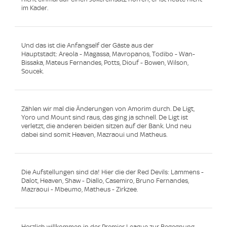
im Kader.
Und das ist die Anfangself der Gäste aus der
Hauptstadt: Areola - Magassa, Mavropanos, Todibo - Wan-
Bissaka, Mateus Fernandes, Potts, Diouf - Bowen, Wilson,
Soucek.
Zählen wir mal die Änderungen von Amorim durch. De Ligt,
Yoro und Mount sind raus, das ging ja schnell. De Ligt ist
verletzt, die anderen beiden sitzen auf der Bank. Und neu
dabei sind somit Heaven, Mazraoui und Matheus.
Die Aufstellungen sind da! Hier die der Red Devils: Lammens -
Dalot, Heaven, Shaw - Diallo, Casemiro, Bruno Fernandes,
Mazraoui - Mbeumo, Matheus - Zirkzee.
Herzlich willkommen in der Premier League zur Begegnung