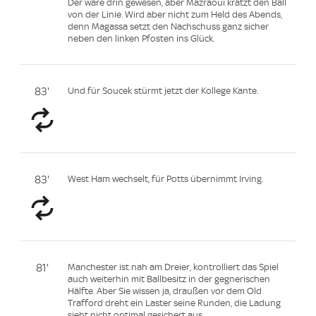
Der wäre drin gewesen, aber Mazraoui kratzt den Ball
von der Linie. Wird aber nicht zum Held des Abends,
denn Magassa setzt den Nachschuss ganz sicher
neben den linken Pfosten ins Glück.
83'
Und für Soucek stürmt jetzt der Kollege Kante.
83'
West Ham wechselt, für Potts übernimmt Irving.
81'
Manchester ist nah am Dreier, kontrolliert das Spiel
auch weiterhin mit Ballbesitz in der gegnerischen
Hälfte. Aber Sie wissen ja, draußen vor dem Old
Trafford dreht ein Laster seine Runden, die Ladung
sieht nicht optimal gesichert aus.