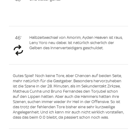
46'
Halbzeitwechsel von Amorim, Ayden Heaven ist raus,
Leny Yoro neu dabei. Ist natürlich sicherlich der
Gelben des Innenverteidigers geschuldet.
Gutes Spiel! Noch keine Tore, aber Chancen auf beiden Seite,
mehr natürlich für die Gastgeber. Besonders hervorzuheben
ist die Szene in der 28. Minuten, als im Sekundentakt Zirkzee,
Matheus Cunha und Bruno Fernandes den Torjubel schon
auf den Lippen hatten. Aber auch die Hammers hatten ihre
Szenen, suchen immer wieder ihr Heil in der Offensive. So ist
das trotz der fehlenden Tore bisher eine sehr kurzweilige
Angelegenheit. Und ich kann mir auch nicht wirklich vorstellen,
dass das beim 0:0 bleibt, da passiert schon noch was.