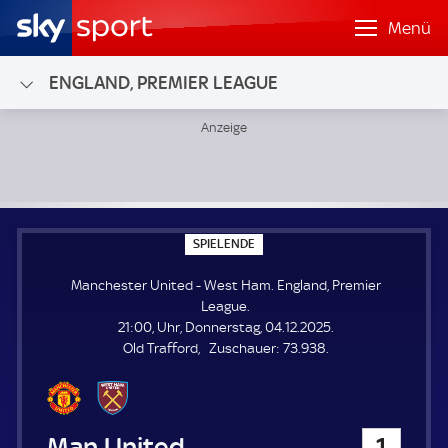
Menü
ENGLAND, PREMIER LEAGUE
Manchester United - West Ham; England, Premier League
S
SPIELENDE
P
I
Manchester United - West Ham. England, Premier
E
L
League.
E
21:00, Uhr, Donnerstag, 04.12.2025.
N
D
Z
Old Trafford
Zuschauer:
73.938.
E
u
s
c
h
Manchester United
1