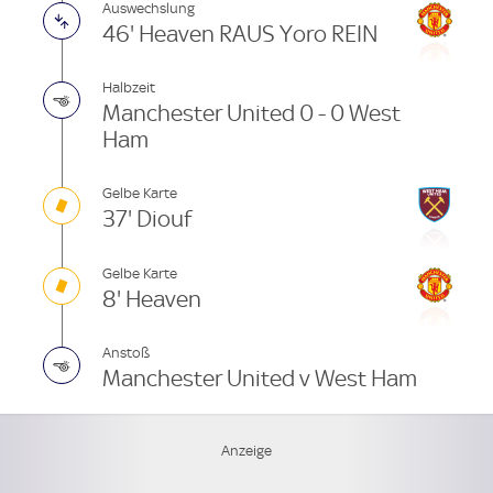
Auswechslung
46' Heaven RAUS Yoro REIN
Halbzeit
Manchester United 0 - 0 West
Ham
Gelbe Karte
37' Diouf
Gelbe Karte
8' Heaven
Anstoß
Manchester United v West Ham