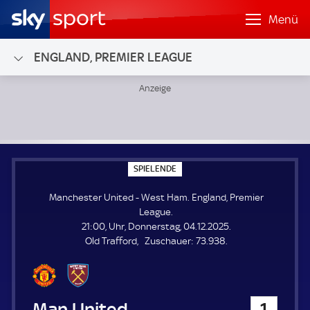
Menü
ENGLAND, PREMIER LEAGUE
Manchester United - West Ham; England, Premier League
S
SPIELENDE
P
I
Manchester United - West Ham. England, Premier
E
L
League.
E
21:00, Uhr, Donnerstag, 04.12.2025.
N
D
Z
Old Trafford
Zuschauer:
73.938.
E
u
s
c
h
Manchester United
1