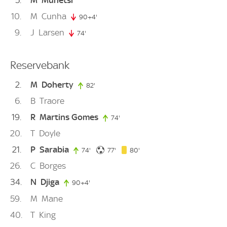
10
M
Cunha
90+4'
94. minute
9
J
Larsen
74'
74. minute
Reservebank
2
M
Doherty
82'
82. minute
6
B
Traore
19
R
Martins Gomes
74'
74. minute
20
T
Doyle
21
P
Sarabia
77. minute
80. minute
74'
74. minute
77'
80'
26
C
Borges
34
N
Djiga
90+4'
94. minute
59
M
Mane
40
T
King