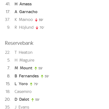
41
H
Amass
17
A
Garnacho
37
K
Mainoo
59'
59. minute
9
R
Höjlund
70'
70. minute
Reservebank
22
T
Heaton
5
H
Maguire
7
M
Mount
59'
59. minute
8
B
Fernandes
59'
59. minute
15
L
Yoro
79'
79. minute
18
Casemiro
20
D
Dalot
59'
59. minute
35
J
Evans