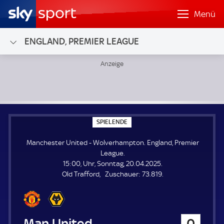
Menü
ENGLAND, PREMIER LEAGUE
Manchester United - Wolverhampton; England, Premier Le
S
SPIELENDE
P
I
Manchester United - Wolverhampton. England, Premier
E
L
League.
E
15:00, Uhr, Sonntag, 20.04.2025.
N
D
Z
Old Trafford
Zuschauer:
73.819.
E
u
s
c
h
Manchester United
0