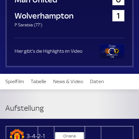
a
u
Wolverhampton
1
e
r
7
P Sarabia (
77'
)
7
.
m
i
Hier gibt's die Highlights im Video
n
u
t
Clo
e
se
Spielfilm
Tabelle
News & Video
Daten
Aufstellung
Live
Aufstellung
Manchester United
3-4-2-1
Onana