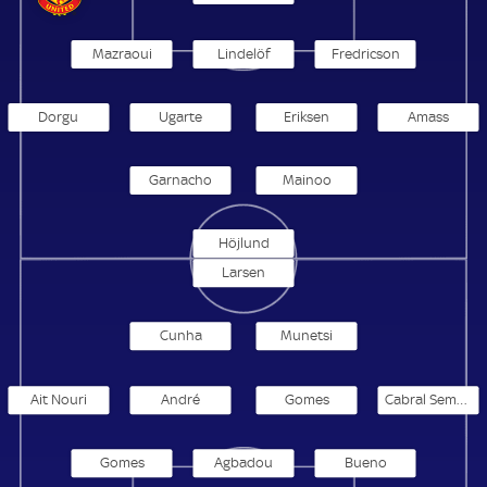
Mazraoui
Lindelöf
Fredricson
Dorgu
Ugarte
Eriksen
Amass
Garnacho
Mainoo
Höjlund
Larsen
Cunha
Munetsi
Ait Nouri
André
Gomes
Cabral Semedo
Gomes
Agbadou
Bueno