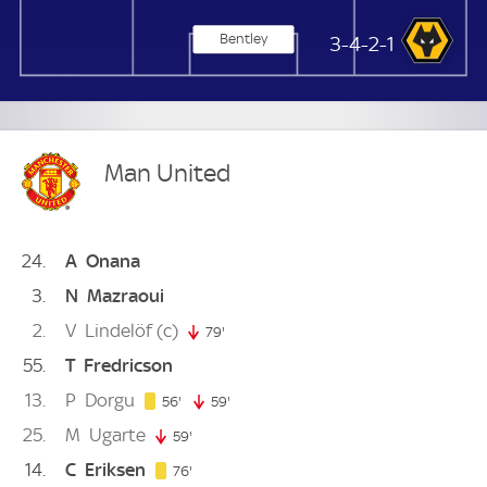
Bentley
Wolverhampton
3-4-2-1
Man United
24
A
Onana
3
N
Mazraoui
2
V
Lindelöf
(c)
79'
79. minute
55
T
Fredricson
13
P
Dorgu
56. minute
56'
59'
59. minute
25
M
Ugarte
59'
59. minute
14
C
Eriksen
76. minute
76'