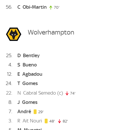
56
C
Obi-Martin
70'
70. minute
Wolverhampton
25
D
Bentley
4
S
Bueno
12
E
Agbadou
24
T
Gomes
22
N
Cabral Semedo
(c)
74'
74. minute
8
J
Gomes
7
André
29. minute
29'
3
R
Ait Nouri
48. minute
48'
82'
82. minute
5
M
Munetsi