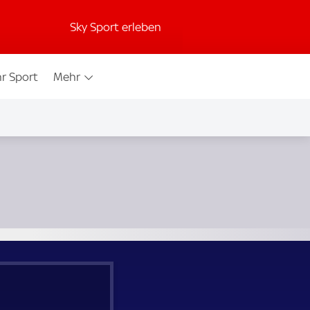
Sky Sport erleben
r Sport
Mehr