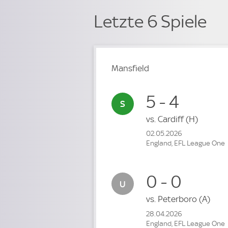
Letzte 6 Spiele
Mansfield
5 - 4
vs.
Cardiff
(H)
02.05.2026
England, EFL League One
0 - 0
vs.
Peterboro
(A)
28.04.2026
England, EFL League One