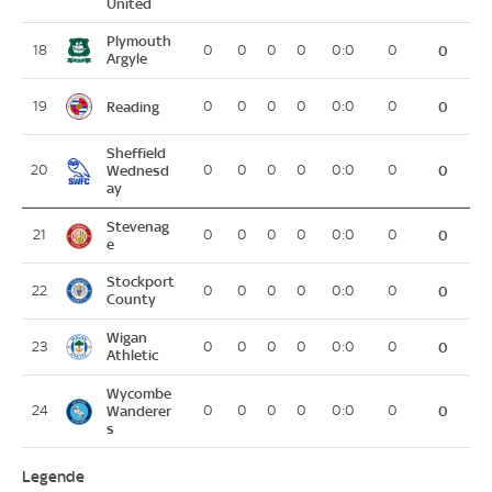
United
Plymouth
18
0
0
0
0
0:0
0
0
Argyle
Reading
19
0
0
0
0
0:0
0
0
Sheffield
20
Wednesd
0
0
0
0
0:0
0
0
ay
Stevenag
21
0
0
0
0
0:0
0
0
e
Stockport
22
0
0
0
0
0:0
0
0
County
Wigan
23
0
0
0
0
0:0
0
0
Athletic
Wycombe
24
Wanderer
0
0
0
0
0:0
0
0
s
Legende