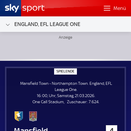
Menü
ENGLAND, EFL LEAGUE ONE
Mansfield Town - Northampton Town; England, EFL League
S
SPIELENDE
P
I
Mansfield Town - Northampton Town. England, EFL
E
L
League One.
E
16:00, Uhr, Samstag, 21.03.2026.
N
D
Z
One Call Stadium
Zuschauer:
7.624.
E
u
s
c
h
Mansfield Town
4