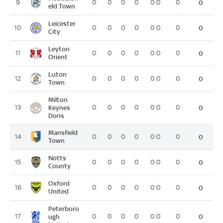
9
0
0
0
0
0:0
0
0
eld Town
Leicester
10
0
0
0
0
0:0
0
0
City
Leyton
11
0
0
0
0
0:0
0
0
Orient
Luton
12
0
0
0
0
0:0
0
0
Town
Milton
13
Keynes
0
0
0
0
0:0
0
0
Dons
Mansfield
14
0
0
0
0
0:0
0
0
Town
Notts
15
0
0
0
0
0:0
0
0
County
Oxford
16
0
0
0
0
0:0
0
0
United
Peterboro
17
ugh
0
0
0
0
0:0
0
0