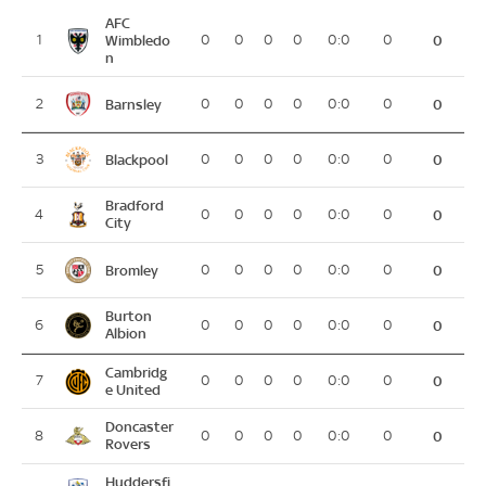
AFC
1
Wimbledo
0
0
0
0
0:0
0
0
n
Barnsley
2
0
0
0
0
0:0
0
0
Blackpool
3
0
0
0
0
0:0
0
0
Bradford
4
0
0
0
0
0:0
0
0
City
Bromley
5
0
0
0
0
0:0
0
0
Burton
6
0
0
0
0
0:0
0
0
Albion
Cambridg
7
0
0
0
0
0:0
0
0
e United
Doncaster
8
0
0
0
0
0:0
0
0
Rovers
Huddersfi