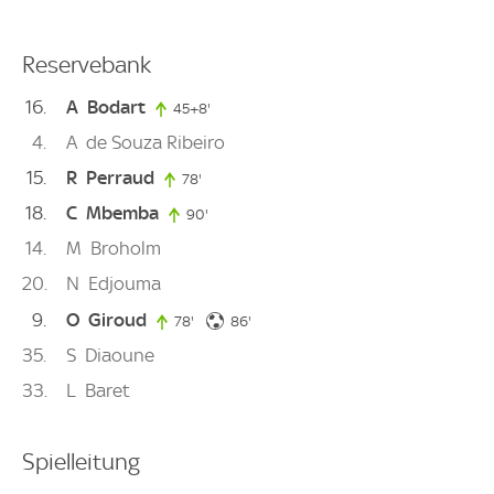
Reservebank
16
A
Bodart
45+8'
53. minute
4
A
de Souza Ribeiro
15
R
Perraud
78'
78. minute
18
C
Mbemba
90'
90. minute
14
M
Broholm
20
N
Edjouma
9
O
Giroud
86. minute
78'
78. minute
86'
35
S
Diaoune
33
L
Baret
Spielleitung