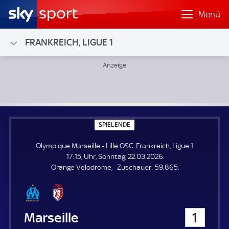
Menü
FRANKREICH, LIGUE 1
Olympique Marseille - Lille OSC; Frankreich, Ligue 1
S
SPIELENDE
P
I
Olympique Marseille - Lille OSC. Frankreich, Ligue 1.
E
L
17:15, Uhr, Sonntag, 22.03.2026.
E
Z
Orange Velodrome
Zuschauer:
59.865.
N
D
u
E
s
c
h
Olympique Marseille
1
a