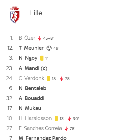
Lille
1
B
Özer
45+8'
53. minute
12
T
Meunier
49. minute
49'
3
N
Ngoy
1. minute
1'
23
A
Mandi
(c)
24
C
Verdonk
13. minute
13'
78'
78. minute
6
N
Bentaleb
32
A
Bouaddi
17
N
Mukau
10
H
Haraldsson
13. minute
13'
90'
90. minute
27
F
Sanches Correia
78'
78. minute
7
M
Fernandez Pardo