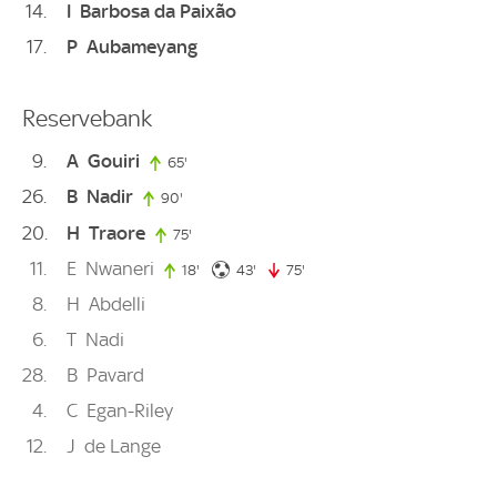
14
I
Barbosa da Paixão
17
P
Aubameyang
Reservebank
9
A
Gouiri
65'
65. minute
26
B
Nadir
90'
90. minute
20
H
Traore
75'
75. minute
11
E
Nwaneri
43. minute
18'
18. minute
43'
75'
75. minute
8
H
Abdelli
6
T
Nadi
28
B
Pavard
4
C
Egan-Riley
12
J
de Lange