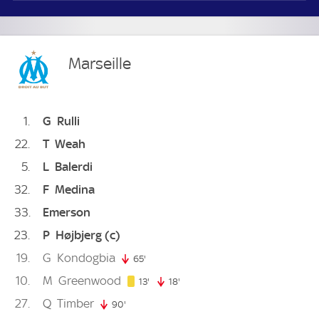
Marseille
1
G
Rulli
22
T
Weah
5
L
Balerdi
32
F
Medina
33
Emerson
23
P
Højbjerg
(c)
19
G
Kondogbia
65'
65. minute
10
M
Greenwood
13. minute
13'
18'
18. minute
27
Q
Timber
90'
90. minute