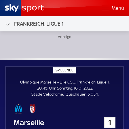
Menü
FRANKREICH, LIGUE 1
Olympique Marseille - Lille OSC; Frankreich, Ligue 1
S
SPIELENDE
P
I
Olympique Marseille - Lille OSC. Frankreich, Ligue 1.
E
L
20:45, Uhr, Sonntag, 16.01.2022.
E
Z
Stade Velodrome
Zuschauer:
5.034.
N
D
u
E
s
c
h
Olympique Marseille
1
a