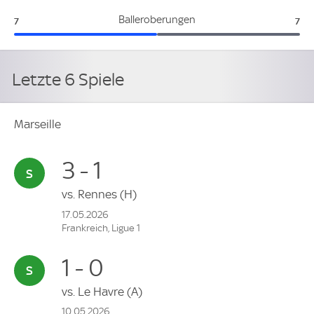
Marseille:
Lill
Balleroberungen
7
7
Letzte 6 Spiele
Marseille
3 - 1
vs.
Rennes
(H)
17.05.2026
Frankreich, Ligue 1
1 - 0
vs.
Le Havre
(A)
10.05.2026