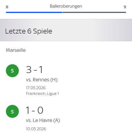
Marseille:
Niz
Balleroberungen
8
9
Letzte 6 Spiele
Marseille
3 - 1
vs.
Rennes
(H)
17.05.2026
Frankreich, Ligue 1
1 - 0
vs.
Le Havre
(A)
10.05.2026