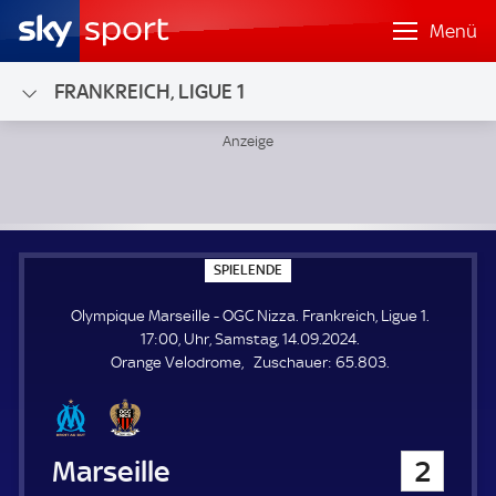
Menü
FRANKREICH, LIGUE 1
Olympique Marseille - OGC Nizza; Frankreich, Ligue 1
S
SPIELENDE
P
I
Olympique Marseille - OGC Nizza. Frankreich, Ligue 1.
E
L
17:00, Uhr, Samstag, 14.09.2024.
E
Z
Orange Velodrome
Zuschauer:
65.803.
N
D
u
E
s
c
h
Olympique Marseille
2
a