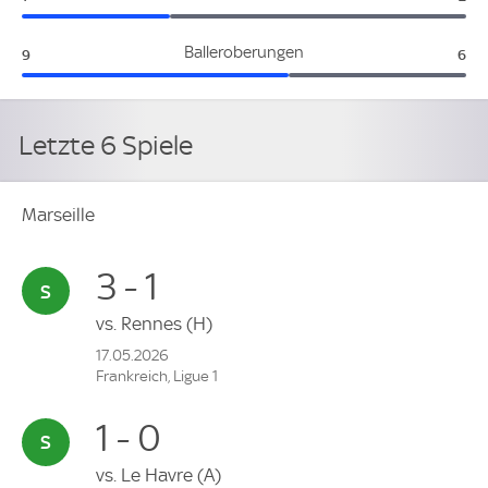
Marseille:
Tou
Balleroberungen
9
6
Letzte 6 Spiele
Marseille
3 - 1
vs.
Rennes
(H)
17.05.2026
Frankreich, Ligue 1
1 - 0
vs.
Le Havre
(A)