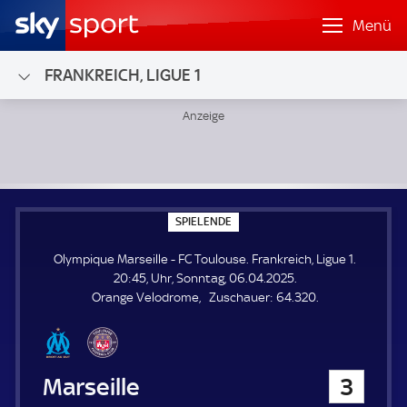
Menü
FRANKREICH, LIGUE 1
Olympique Marseille - FC Toulouse; Frankreich, Ligue 1
S
SPIELENDE
P
I
Olympique Marseille - FC Toulouse. Frankreich, Ligue 1.
E
L
20:45, Uhr, Sonntag, 06.04.2025.
E
Z
Orange Velodrome
Zuschauer:
64.320.
N
D
u
E
s
c
h
Olympique Marseille
3
a