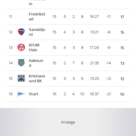
m
Fredrikst
11
15
5
2
8
16:27
-11
17
ad
Sandefjo
12
15
4
3
8
13:21
-8
15
rd
KFUM
13
15
4
3
8
17:26
-9
15
Oslo
Aalesun
14
15
2
7
6
21:35
-14
13
d
Kristians
15
15
3
3
9
13:25
-12
12
und BK
Start
16
16
2
4
10
16:37
-21
10