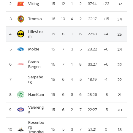
Viking
2
15
12
1
2
37:14
+23
37
Tromso
3
16
10
4
2
32:17
+15
34
Lillestro
4
15
8
1
6
22:18
+4
25
m
Molde
5
15
7
3
5
28:22
+6
24
Brann
6
16
7
1
8
33:27
+6
22
Bergen
Sarpsbo
7
15
6
4
5
18:19
-1
22
rg
HamKam
8
15
6
3
6
23:26
-3
21
Valereng
9
15
6
2
7
22:27
-5
20
a
Rosenbo
rg
10
15
5
3
7
21:21
0
18
Trondhei