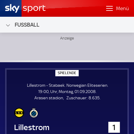
Menü
FUSSBALL
Lillestrom - Stabaek; Norwegian Eliteserien
S
SPIELENDE
P
I
Lillestrom - Stabaek. Norwegian Eliteserien.
E
L
19:00, Uhr, Montag, 01.09.2008.
E
Z
Arasen stadion
Zuschauer:
8.635.
N
D
u
E
s
c
h
Lillestrom
1
a