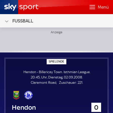
Menü
FUSSBALL
Hendon - Billericay Town; Isthmian League
S
SPIELENDE
P
I
Hendon - Billericay Town. Isthmian League.
E
L
20:45, Uhr, Dienstag, 02.09.2008.
E
Z
Claremont Road
Zuschauer:
221.
N
D
u
E
s
c
h
Hendon
0
a