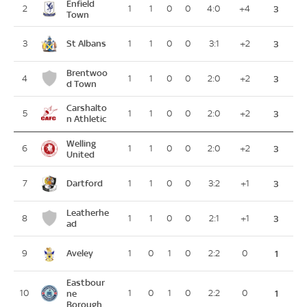
Enfield
2
1
1
0
0
4:0
+4
3
Town
St Albans
3
1
1
0
0
3:1
+2
3
Brentwoo
4
1
1
0
0
2:0
+2
3
d Town
Carshalto
5
1
1
0
0
2:0
+2
3
n Athletic
Welling
6
1
1
0
0
2:0
+2
3
United
Dartford
7
1
1
0
0
3:2
+1
3
Leatherhe
8
1
1
0
0
2:1
+1
3
ad
Aveley
9
1
0
1
0
2:2
0
1
Eastbour
10
ne
1
0
1
0
2:2
0
1
Borough