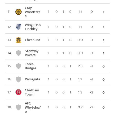
Cray
11
Wanderer
1
0
1
0
1:1
0
1
s
Wingate &
12
1
0
1
0
1:1
0
1
Finchley
Cheshunt
13
1
0
1
0
0:0
0
1
Stanway
14
1
0
1
0
0:0
0
1
Rovers
Three
15
1
0
0
1
2:3
-1
0
Bridges
Ramsgate
16
1
0
0
1
1:2
-1
0
Chatham
17
1
0
0
1
1:3
-2
0
Town
AFC
18
Whyteleaf
1
0
0
1
0:2
-2
0
e