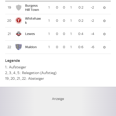
Burgess
19
1
0
0
1
0:2
-2
0
Hill Town
Whitehaw
20
1
0
0
1
0:2
-2
0
k
Lewes
21
1
0
0
1
0:4
-4
0
Maldon
22
1
0
0
1
0:6
-6
0
Legende
1.: Aufsteiger
2., 3., 4., 5.: Relegation (Aufstieg)
19., 20., 21., 22.: Absteiger