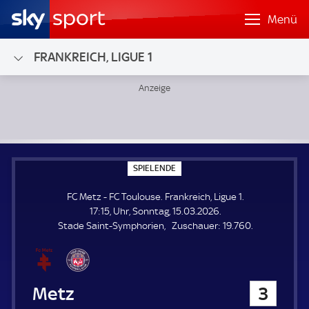
Menü
FRANKREICH, LIGUE 1
FC Metz - FC Toulouse; Frankreich, Ligue 1
S
SPIELENDE
P
I
FC Metz - FC Toulouse. Frankreich, Ligue 1.
E
L
17:15, Uhr, Sonntag, 15.03.2026.
E
Z
Stade Saint-Symphorien
Zuschauer:
19.760.
N
D
u
E
s
c
h
FC Metz
3
a