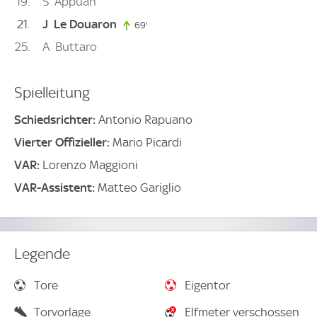
19
S
Appuah
21
J
Le Douaron
69'
69. minute
25
A
Buttaro
Spielleitung
Schiedsrichter:
Antonio Rapuano
Vierter Offizieller:
Mario Picardi
VAR:
Lorenzo Maggioni
VAR-Assistent:
Matteo Gariglio
Legende
Tore
Eigentor
Torvorlage
Elfmeter verschossen