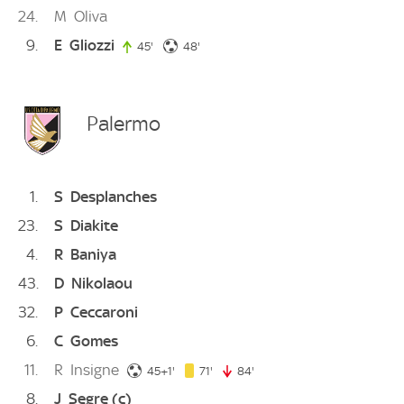
24
M
Oliva
9
E
Gliozzi
48. minute
45'
45. minute
48'
Palermo
1
S
Desplanches
23
S
Diakite
4
R
Baniya
43
D
Nikolaou
32
P
Ceccaroni
6
C
Gomes
11
R
Insigne
46. minute
71. minute
45+1'
71'
84'
84. minute
8
J
Segre
(c)