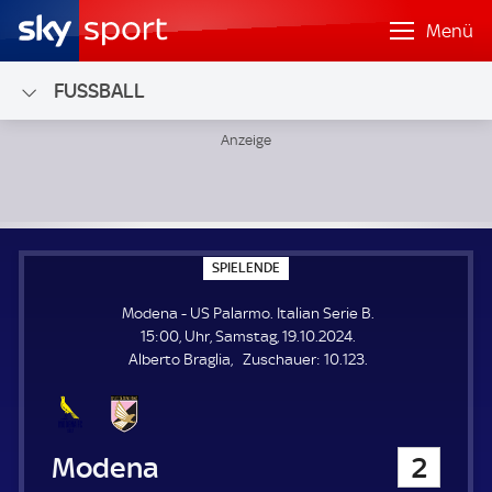
Menü
FUSSBALL
Modena - US Palarmo; Italian Serie B
S
SPIELENDE
P
I
Modena - US Palarmo. Italian Serie B.
E
L
15:00, Uhr, Samstag, 19.10.2024.
E
Z
Alberto Braglia
Zuschauer:
10.123.
N
D
u
E
s
c
h
Modena
2
a