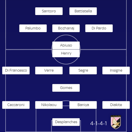
Santoro
Battistella
Palumbo
Bozhanaj
Di Pardo
Abiuso
Henry
Di Francesco
Verre
Segre
Insigne
Gomes
Ceccaroni
Nikolaou
Baniya
Diakite
Desplanches
US Palarmo
4-1-4-1