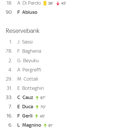
18
A
Di Pardo
38. minute
38'
45'
45. minute
90
F
Abiuso
Reservebank
1
J
Sassi
78
F
Bagheria
2
G
Beyuku
4
A
Pergreffi
29
M
Cottali
31
E
Botteghin
33
C
Cauz
87'
87. minute
7
E
Duca
70'
70. minute
16
F
Gerli
45'
45. minute
6
L
Magnino
81'
81. minute