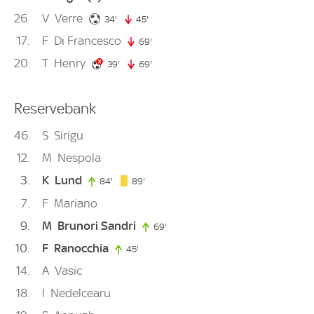
26
V
Verre
34. minute
34'
45'
45. minute
17
F
Di Francesco
69'
69. minute
20
T
Henry
39. minute
39'
69'
69. minute
Reservebank
46
S
Sirigu
12
M
Nespola
3
K
Lund
89. minute
84'
84. minute
89'
7
F
Mariano
9
M
Brunori Sandri
69'
69. minute
10
F
Ranocchia
45'
45. minute
14
A
Vasic
18
I
Nedelcearu