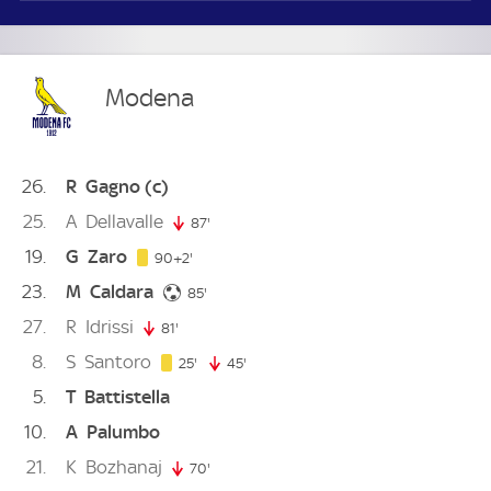
Modena
26
R
Gagno
(c)
25
A
Dellavalle
87'
87. minute
19
G
Zaro
92. minute
90+2'
23
M
Caldara
85. minute
85'
27
R
Idrissi
81'
81. minute
8
S
Santoro
25. minute
25'
45'
45. minute
5
T
Battistella
10
A
Palumbo
21
K
Bozhanaj
70'
70. minute