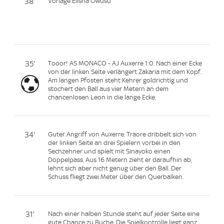
38'
Vorlage Elisha Owusu
35'
Tooor! AS MONACO - AJ Auxerre 1:0. Nach einer Ecke
von der linken Seite verlängert Zakaria mit dem Kopf.
Am langen Pfosten steht Kehrer goldrichtig und
stochert den Ball aus vier Metern an dem
chancenlosen Leon in die lange Ecke.
34'
Guter Angriff von Auxerre. Traore dribbelt sich von
der linken Seite an drei Spielern vorbei in den
Sechzehner und spielt mit Sinayoko einen
Doppelpass. Aus 16 Metern zieht er daraufhin ab,
lehnt sich aber nicht genug über den Ball. Der
Schuss fliegt zwei Meter über den Querbalken.
31'
Nach einer halben Stunde steht auf jeder Seite eine
gute Chance zu Buche. Die Spielkontrolle liegt ganz