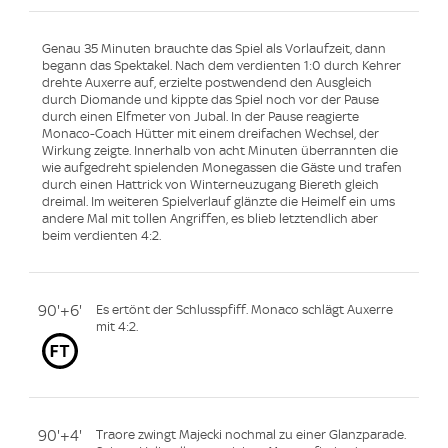
Genau 35 Minuten brauchte das Spiel als Vorlaufzeit, dann
begann das Spektakel. Nach dem verdienten 1:0 durch Kehrer
drehte Auxerre auf, erzielte postwendend den Ausgleich
durch Diomande und kippte das Spiel noch vor der Pause
durch einen Elfmeter von Jubal. In der Pause reagierte
Monaco-Coach Hütter mit einem dreifachen Wechsel, der
Wirkung zeigte. Innerhalb von acht Minuten überrannten die
wie aufgedreht spielenden Monegassen die Gäste und trafen
durch einen Hattrick von Winterneuzugang Biereth gleich
dreimal. Im weiteren Spielverlauf glänzte die Heimelf ein ums
andere Mal mit tollen Angriffen, es blieb letztendlich aber
beim verdienten 4:2.
90'+6'
Es ertönt der Schlusspfiff. Monaco schlägt Auxerre
mit 4:2.
90'+4'
Traore zwingt Majecki nochmal zu einer Glanzparade.