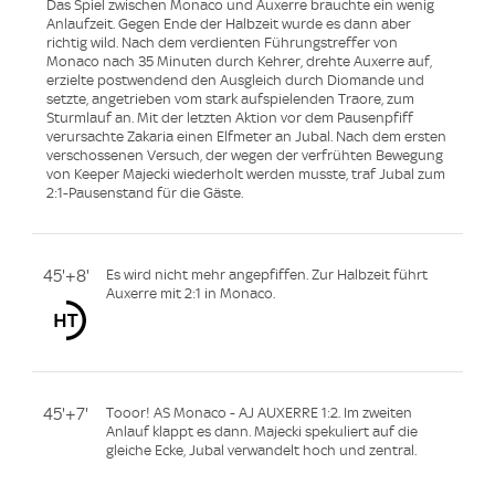
Das Spiel zwischen Monaco und Auxerre brauchte ein wenig
Anlaufzeit. Gegen Ende der Halbzeit wurde es dann aber
richtig wild. Nach dem verdienten Führungstreffer von
Monaco nach 35 Minuten durch Kehrer, drehte Auxerre auf,
erzielte postwendend den Ausgleich durch Diomande und
setzte, angetrieben vom stark aufspielenden Traore, zum
Sturmlauf an. Mit der letzten Aktion vor dem Pausenpfiff
verursachte Zakaria einen Elfmeter an Jubal. Nach dem ersten
verschossenen Versuch, der wegen der verfrühten Bewegung
von Keeper Majecki wiederholt werden musste, traf Jubal zum
2:1-Pausenstand für die Gäste.
45'+8'
Es wird nicht mehr angepfiffen. Zur Halbzeit führt
Auxerre mit 2:1 in Monaco.
45'+7'
Tooor! AS Monaco - AJ AUXERRE 1:2. Im zweiten
Anlauf klappt es dann. Majecki spekuliert auf die
gleiche Ecke, Jubal verwandelt hoch und zentral.