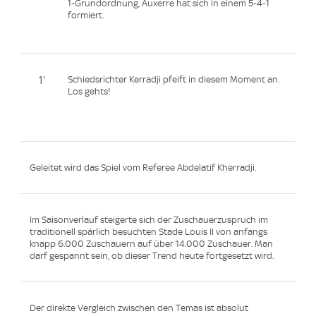
1-Grundordnung, Auxerre hat sich in einem 5-4-1
formiert.
1'
Schiedsrichter Kerradji pfeift in diesem Moment an.
Los gehts!
Geleitet wird das Spiel vom Referee Abdelatif Kherradji.
Im Saisonverlauf steigerte sich der Zuschauerzuspruch im
traditionell spärlich besuchten Stade Louis II von anfangs
knapp 6.000 Zuschauern auf über 14.000 Zuschauer. Man
darf gespannt sein, ob dieser Trend heute fortgesetzt wird.
Der direkte Vergleich zwischen den Temas ist absolut