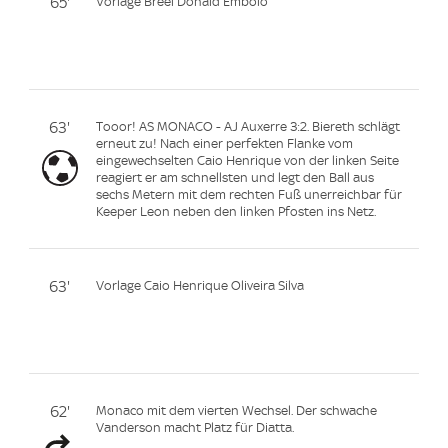
65'
Vorlage Breel Donald Embolo
63'
Tooor! AS MONACO - AJ Auxerre 3:2. Biereth schlägt
erneut zu! Nach einer perfekten Flanke vom
eingewechselten Caio Henrique von der linken Seite
reagiert er am schnellsten und legt den Ball aus
sechs Metern mit dem rechten Fuß unerreichbar für
Keeper Leon neben den linken Pfosten ins Netz.
63'
Vorlage Caio Henrique Oliveira Silva
62'
Monaco mit dem vierten Wechsel. Der schwache
Vanderson macht Platz für Diatta.