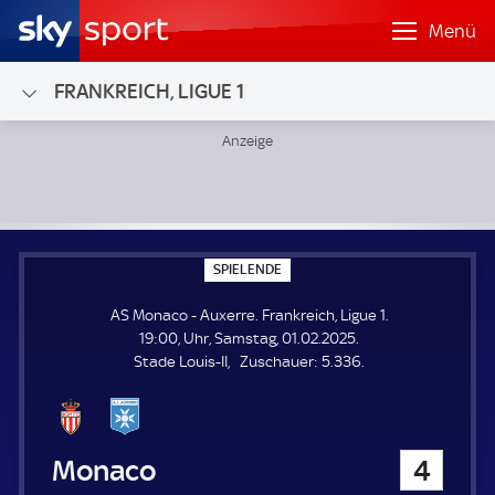
Menü
FRANKREICH, LIGUE 1
AS Monaco - Auxerre; Frankreich, Ligue 1
S
SPIELENDE
P
I
AS Monaco - Auxerre. Frankreich, Ligue 1.
E
L
19:00, Uhr, Samstag, 01.02.2025.
E
Z
Stade Louis-II
Zuschauer:
5.336.
N
D
u
E
s
c
h
AS Monaco
4
a