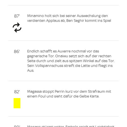
87'
Minamino holt sich bei seiner Auswechslung den
verdienten Applaus ab, Ben Seghir kommt ins Spiel
86'
Endlich schafft es Auxerre nochmal vor das
gegnerische Tor. Onaiwu setzt sich auf der rechten
Seite durch und zielt aus spitzem Winkel auf das Tor.
Sein Vollspannschuss streift die Latte und fliegt ins
Aus.
82'
Magassa stoppt Perrin kurz vor dem Strafraum mit
einem Foul und sieht dafür die Gelbe Karte.
Monaco stürmt weiter. Embolo spielt mit Leichtigkeit