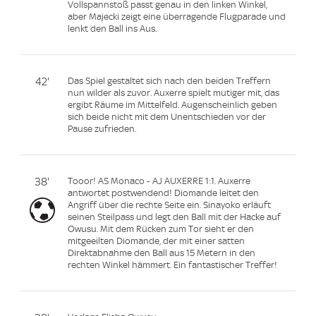
Vollspannstoß passt genau in den linken Winkel,
aber Majecki zeigt eine überragende Flugparade und
lenkt den Ball ins Aus.
42'
Das Spiel gestaltet sich nach den beiden Treffern
nun wilder als zuvor. Auxerre spielt mutiger mit, das
ergibt Räume im Mittelfeld. Augenscheinlich geben
sich beide nicht mit dem Unentschieden vor der
Pause zufrieden.
38'
Tooor! AS Monaco - AJ AUXERRE 1:1. Auxerre
antwortet postwendend! Diomande leitet den
Angriff über die rechte Seite ein. Sinayoko erläuft
seinen Steilpass und legt den Ball mit der Hacke auf
Owusu. Mit dem Rücken zum Tor sieht er den
mitgeeilten Diomande, der mit einer satten
Direktabnahme den Ball aus 15 Metern in den
rechten Winkel hämmert. Ein fantastischer Treffer!