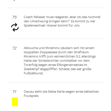
75'
Coach Pelissier muss reagieren, aber ob das nochmal
den Umschwung bringen kann? Es kommt zu vier
Spielerwechsel: Hoever kommt für Joly.
72'
Akliouche und Minamino zaubern sich mit einem
doppelten Doppelpass durch den Strafraum.
Minamino trifft zum vermeintlichen 5:2, allerdings
hatte der Schiedsrichter unmittelbar vor dem
Torerfolg wegen eines Ellbogeneinsatzes im
Zweikampf abgepfiffen. Schade, das war große
Fußballkunst.
71'
Owusu sieht die Gelbe Karte wegen eines taktischen
Foulspiels.