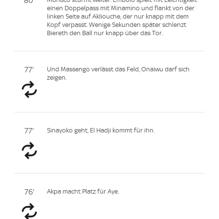
80'
einen Doppelpass mit Minamino und flankt von der
linken Seite auf Akliouche, der nur knapp mit dem
Kopf verpasst. Wenige Sekunden später schlenzt
Biereth den Ball nur knapp über das Tor.
77'
Und Massengo verlässt das Feld, Onaiwu darf sich
zeigen.
77'
Sinayoko geht, El Hadji kommt für ihn.
76'
Akpa macht Platz für Aye.