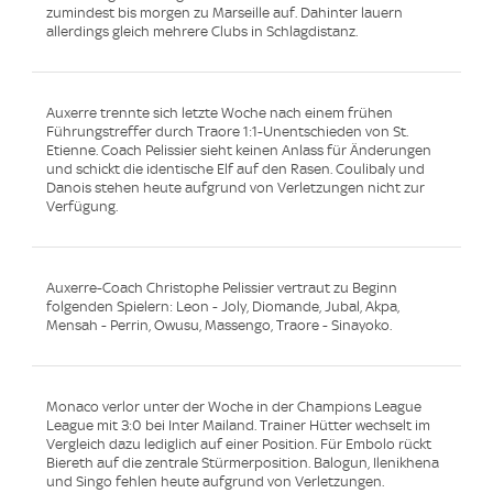
zumindest bis morgen zu Marseille auf. Dahinter lauern
allerdings gleich mehrere Clubs in Schlagdistanz.
Auxerre trennte sich letzte Woche nach einem frühen
Führungstreffer durch Traore 1:1-Unentschieden von St.
Etienne. Coach Pelissier sieht keinen Anlass für Änderungen
und schickt die identische Elf auf den Rasen. Coulibaly und
Danois stehen heute aufgrund von Verletzungen nicht zur
Verfügung.
Auxerre-Coach Christophe Pelissier vertraut zu Beginn
folgenden Spielern: Leon - Joly, Diomande, Jubal, Akpa,
Mensah - Perrin, Owusu, Massengo, Traore - Sinayoko.
Monaco verlor unter der Woche in der Champions League
League mit 3:0 bei Inter Mailand. Trainer Hütter wechselt im
Vergleich dazu lediglich auf einer Position. Für Embolo rückt
Biereth auf die zentrale Stürmerposition. Balogun, Ilenikhena
und Singo fehlen heute aufgrund von Verletzungen.