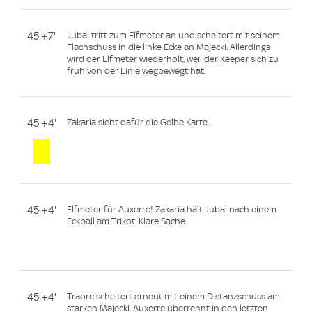
45'+7'
Jubal tritt zum Elfmeter an und scheitert mit seinem
Flachschuss in die linke Ecke an Majecki. Allerdings
wird der Elfmeter wiederholt, weil der Keeper sich zu
früh von der Linie wegbewegt hat.
45'+4'
Zakaria sieht dafür die Gelbe Karte.
45'+4'
Elfmeter für Auxerre! Zakaria hält Jubal nach einem
Eckball am Trikot. Klare Sache.
45'+4'
Traore scheitert erneut mit einem Distanzschuss am
starken Majecki. Auxerre überrennt in den letzten