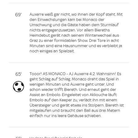
69'
Auxerre weiß gar nicht, wo ihnen der Kopf steht. Mit
den Einwechslungen kam bei Monaco der
Umschwung und die Gäste haben dem Sturmlauf
nichts entgegenzusetzen. Vor allem Biereths
Heimdebut gerät nach seinem Winterwechsel aus
Graz zu einer formidablen Show. Drei Tore in acht
Minuten sind eine Hausnummer und es verbleibt ja
noch einiges an Spielzeit.
65'
Tooor! AS MONACO - AJ Auxerre 4:2. Wahnsinn! Es
geht Schlag auf Schlag. Monaco dreht das Spiel in
wenigen Minuten und Auxerre geht unter. Und
schon wieder trifft Biereth. Und erneut geht der
Assist an Embolo. Eingeleitet von Akliouche läuft
Embolo auf den Keeper zu, verlädt ihn mit einem
Übersteiger und gerät etwas ins Stolpern. Biereth ist
mitgelaufen und braucht den Ball aus drei Metern
einfach nur ins leere Gehäuse schieben.