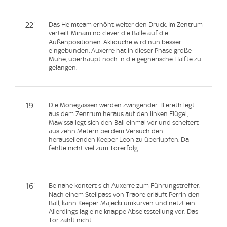
22'
Das Heimteam erhöht weiter den Druck. Im Zentrum
verteilt Minamino clever die Bälle auf die
Außenpositionen. Akliouche wird nun besser
eingebunden. Auxerre hat in dieser Phase große
Mühe, überhaupt noch in die gegnerische Hälfte zu
gelangen.
19'
Die Monegassen werden zwingender. Biereth legt
aus dem Zentrum heraus auf den linken Flügel,
Mawissa legt sich den Ball einmal vor und scheitert
aus zehn Metern bei dem Versuch den
herauseilenden Keeper Leon zu überlupfen. Da
fehlte nicht viel zum Torerfolg.
16'
Beinahe kontert sich Auxerre zum Führungstreffer.
Nach einem Steilpass von Traore erläuft Perrin den
Ball, kann Keeper Majecki umkurven und netzt ein.
Allerdings lag eine knappe Abseitsstellung vor. Das
Tor zählt nicht.