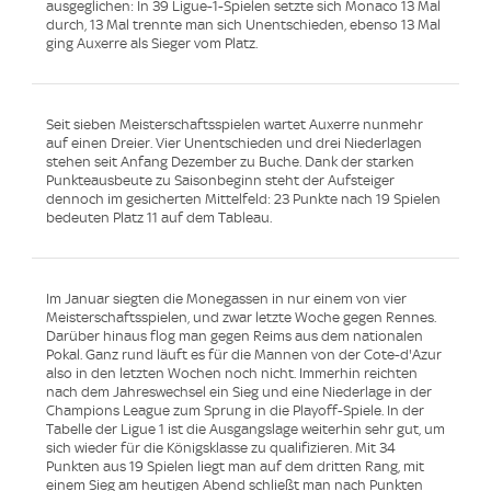
ausgeglichen: In 39 Ligue-1-Spielen setzte sich Monaco 13 Mal
durch, 13 Mal trennte man sich Unentschieden, ebenso 13 Mal
ging Auxerre als Sieger vom Platz.
Seit sieben Meisterschaftsspielen wartet Auxerre nunmehr
auf einen Dreier. Vier Unentschieden und drei Niederlagen
stehen seit Anfang Dezember zu Buche. Dank der starken
Punkteausbeute zu Saisonbeginn steht der Aufsteiger
dennoch im gesicherten Mittelfeld: 23 Punkte nach 19 Spielen
bedeuten Platz 11 auf dem Tableau.
Im Januar siegten die Monegassen in nur einem von vier
Meisterschaftsspielen, und zwar letzte Woche gegen Rennes.
Darüber hinaus flog man gegen Reims aus dem nationalen
Pokal. Ganz rund läuft es für die Mannen von der Cote-d'Azur
also in den letzten Wochen noch nicht. Immerhin reichten
nach dem Jahreswechsel ein Sieg und eine Niederlage in der
Champions League zum Sprung in die Playoff-Spiele. In der
Tabelle der Ligue 1 ist die Ausgangslage weiterhin sehr gut, um
sich wieder für die Königsklasse zu qualifizieren. Mit 34
Punkten aus 19 Spielen liegt man auf dem dritten Rang, mit
einem Sieg am heutigen Abend schließt man nach Punkten