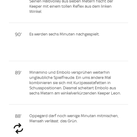
Seinen Halbvolley aus sieben Metern fischt der
Keeper mit einem tollen Reflex aus dem linken
Winkel.
90'
Es werden sechs Minuten nachgespielt.
89'
Minamino und Embolo versprühen weiterhin
unglaubliche Spielfreude. Ein ums andere Mal
kombinieren sie sich mit Kurzpassstafetten in
Schusspositionen. Diesmal scheitert Embolo aus
sechs Metern am winkelverkürzenden Keeper Leon.
88'
Oppegard darf noch wenige Minuten mitmischen,
Mensah verlässt das Grün.