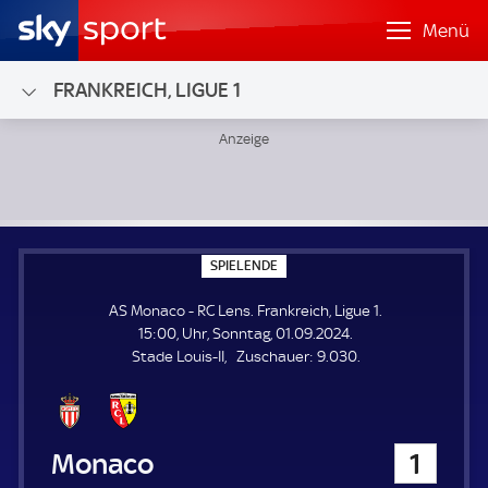
Menü
FRANKREICH, LIGUE 1
AS Monaco - RC Lens; Frankreich, Ligue 1
S
SPIELENDE
P
I
AS Monaco - RC Lens. Frankreich, Ligue 1.
E
L
15:00, Uhr, Sonntag, 01.09.2024.
E
Z
Stade Louis-II
Zuschauer:
9.030.
N
D
u
E
s
c
h
AS Monaco
1
a