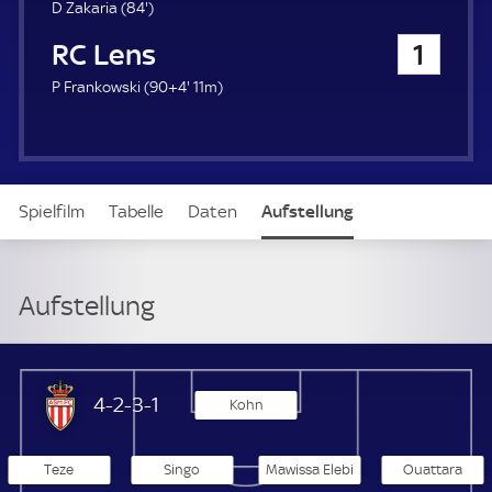
u
8
D Zakaria (
84'
)
e
4
RC Lens
1
r
.
m
9
P Frankowski (
90+4'
11m)
i
4
n
.
u
m
t
i
e
n
Spielfilm
Tabelle
Daten
Aufstellung
u
t
e
Live
Aufstellung
AS Monaco
4-2-3-1
Kohn
Teze
Singo
Mawissa Elebi
Ouattara