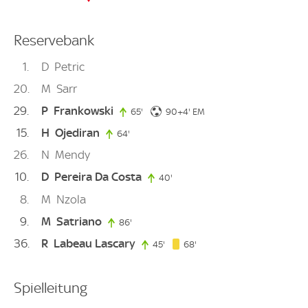
Reservebank
1
D
Petric
20
M
Sarr
29
P
Frankowski
94. minute
65'
65. minute
90+4'
EM
15
H
Ojediran
64'
64. minute
26
N
Mendy
10
D
Pereira Da Costa
40'
40. minute
8
M
Nzola
9
M
Satriano
86'
86. minute
36
R
Labeau Lascary
68. minute
45'
45. minute
68'
Spielleitung