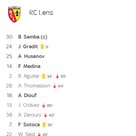
RC Lens
30
B
Samba
(c)
24
J
Gradit
9. minute
9'
25
A
Husanov
14
F
Medina
2
R
Aguilar
34. minute
34'
65'
65. minute
28
A
Thomasson
64'
64. minute
18
A
Diouf
13
J
Chávez
86'
86. minute
38
A
Zaroury
40'
40. minute
7
F
Sotoca
39. minute
39'
22
W
Said
45'
45. minute