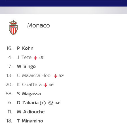
Monaco
16
P
Kohn
4
J
Teze
45'
45. minute
17
W
Singo
13
C
Mawissa Elebi
82'
82. minute
20
K
Ouattara
66'
66. minute
88
S
Magassa
6
D
Zakaria
(c)
84. minute
84'
11
M
Akliouche
18
T
Minamino