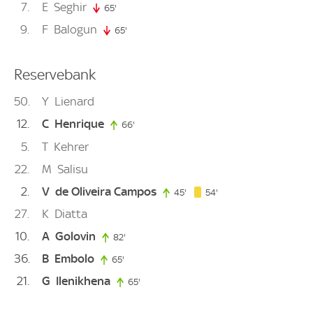
7
E
Seghir
65'
65. minute
9
F
Balogun
65'
65. minute
Reservebank
50
Y
Lienard
12
C
Henrique
66'
66. minute
5
T
Kehrer
22
M
Salisu
2
V
de Oliveira Campos
54. minute
45'
45. minute
54'
27
K
Diatta
10
A
Golovin
82'
82. minute
36
B
Embolo
65'
65. minute
21
G
Ilenikhena
65'
65. minute