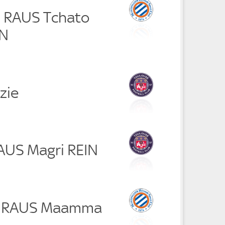
n RAUS Tchato
IN
zie
RAUS Magri REIN
in RAUS Maamma