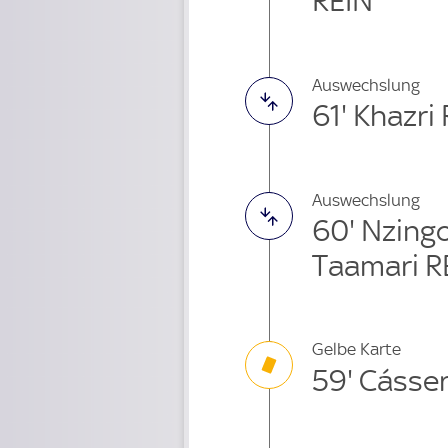
REIN
Auswechslung
61' Khazri
Auswechslung
60' Nzing
Taamari R
Gelbe Karte
59' Cásser