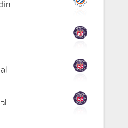
din
al
al