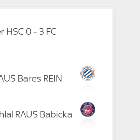
e
r HSC 0 - 3 FC
RAUS Bares REIN
hlal RAUS Babicka