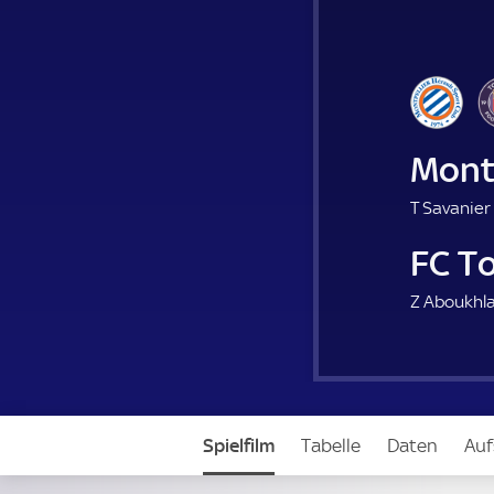
Mont
T Savanier 
FC T
Z Aboukhla
Spielfilm
Tabelle
Daten
Auf