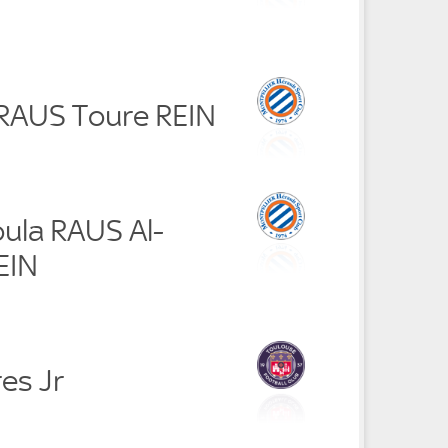
 RAUS Toure REIN
oula RAUS Al-
EIN
es Jr