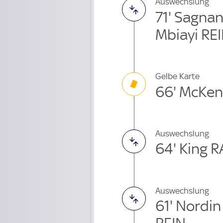
Auswechslung
71' Sagna
Mbiayi RE
Gelbe Karte
66' McKen
Auswechslung
64' King 
Auswechslung
61' Nord