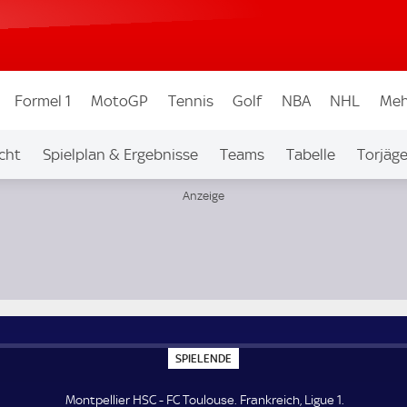
Formel 1
MotoGP
Tennis
Golf
NBA
NHL
Meh
cht
Spielplan & Ergebnisse
Teams
Tabelle
Torjäge
S
SPIELENDE
P
I
E
Montpellier HSC - FC Toulouse. Frankreich, Ligue 1.