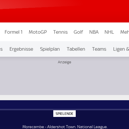
Formel 1
MotoGP
Tennis
Golf
NBA
NHL
Meh
os
Ergebnisse
Spielplan
Tabellen
Teams
Ligen 
S
SPIELENDE
P
I
E
Morecambe - Aldershot Town. National League.