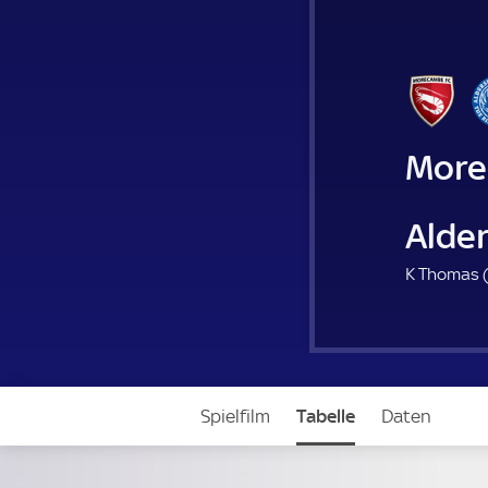
Mor
Alde
K Thomas 
Spielfilm
Tabelle
Daten