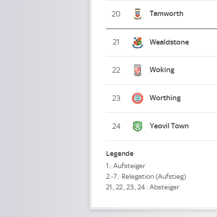
Tamworth
20
21
Wealdstone
Woking
22
Worthing
23
Yeovil Town
24
Legende
1.: Aufsteiger
2.-7.: Relegation (Aufstieg)
21., 22., 23., 24.: Absteiger