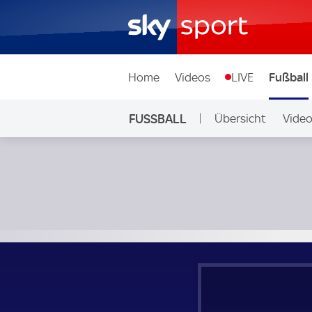
Home
Videos
LIVE
Fußball
FUSSBALL
Übersicht
Vide
Auf Sky
Morecambe - Aldershot Town; National League