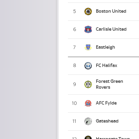
Boston United
5
Carlisle United
6
Eastleigh
7
8
FC Halifax
Forest Green
9
Rovers
AFC Fylde
10
Gateshead
11
Harrogate Town