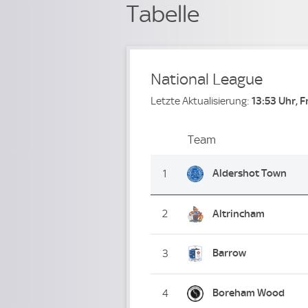
Tabelle
National League
Letzte Aktualisierung:
13:53 Uhr, F
Team
Team
Platz
Aldershot Town
1
2
Altrincham
Barrow
3
Boreham Wood
4