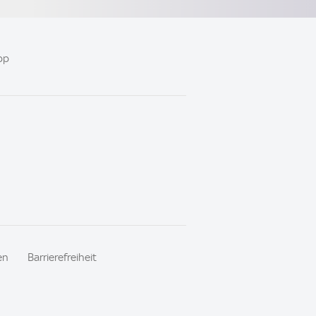
pp
en
Barrierefreiheit