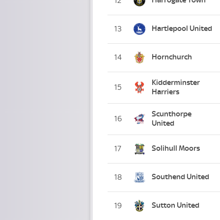
12
Hartlepool United
13
Hornchurch
14
Kidderminster
15
Harriers
Scunthorpe
16
United
Solihull Moors
17
Southend United
18
Sutton United
19