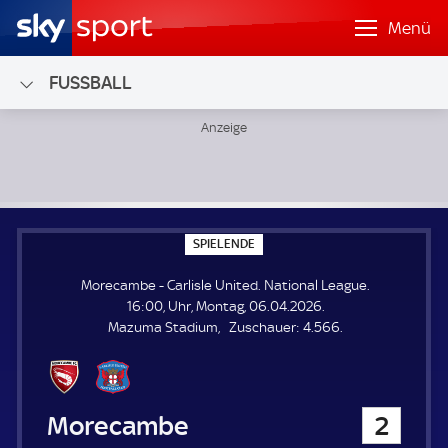
Menü
FUSSBALL
Morecambe - Carlisle United; National League
S
SPIELENDE
P
I
Morecambe - Carlisle United. National League.
E
L
16:00, Uhr, Montag, 06.04.2026.
E
Z
Mazuma Stadium
Zuschauer:
4.566.
N
D
u
E
s
c
h
Morecambe
2
a