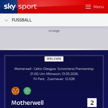
Menü
FUSSBALL
Motherwell - Celtic Glasgow; Schottland, Premiership
S
SPIELENDE
P
I
Motherwell - Celtic Glasgow. Schottland, Premiership.
E
L
21:00, Uhr, Mittwoch, 13.05.2026.
E
Z
Fir Park
Zuschauer:
12.028.
N
D
u
E
s
c
h
Motherwell
2
a