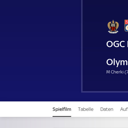
OGC 
Olym
M Cherki (
Spielfilm
Tabelle
Daten
Auf