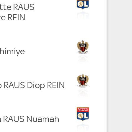
ette RAUS
e REIN
shimiye
ho RAUS Diop REIN
na RAUS Nuamah