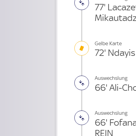
77' Lacaz
Mikautadz
Gelbe Karte
72' Ndayi
Auswechslung
66' Ali-C
Auswechslung
66' Fofa
REIN