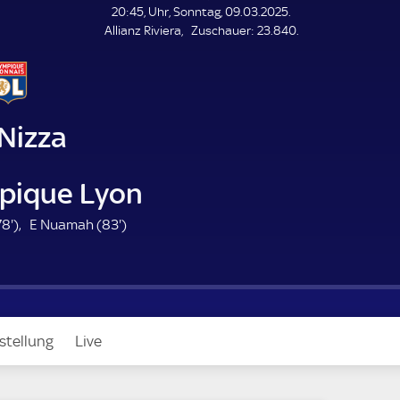
L
20:45, Uhr, Sonntag, 09.03.2025.
E
Z
Allianz Riviera
Zuschauer:
23.840.
N
D
u
E
s
c
h
a
Nizza
u
e
r
pique Lyon
7
8
78'
)
E Nuamah (
83'
)
8
3
.
.
m
m
i
i
n
n
stellung
Live
u
u
t
t
e
e