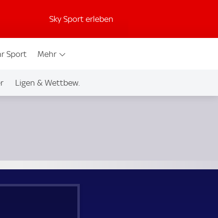
Sky Sport erleben
r Sport
Mehr
r
Ligen & Wettbew.