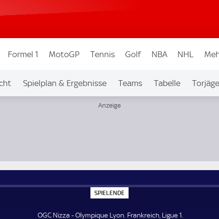
Formel 1
MotoGP
Tennis
Golf
NBA
NHL
Meh
cht
Spielplan & Ergebnisse
Teams
Tabelle
Torjäge
S
SPIELENDE
P
I
E
OGC Nizza - Olympique Lyon. Frankreich, Ligue 1.