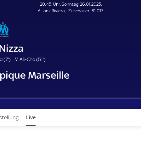
L
20:45, Uhr, Sonntag, 26.01.2025.
E
Z
Allianz Riviera
Zuschauer:
31.017.
N
D
u
E
s
c
h
a
Nizza
u
e
7
5
d (
7'
)
M Ali-Cho (
51'
)
r
.
1
pique Marseille
m
.
i
m
n
i
u
n
t
u
e
t
e
stellung
Live