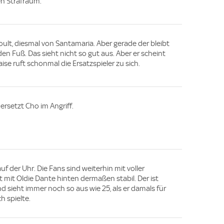
en Strafraum.
ult, diesmal von Santamaria. Aber gerade der bleibt
den Fuß. Das sieht nicht so gut aus. Aber er scheint
ise ruft schonmal die Ersatzspieler zu sich.
ersetzt Cho im Angriff.
f der Uhr. Die Fans sind weiterhin mit voller
t mit Oldie Dante hinten dermaßen stabil. Der ist
nd sieht immer noch so aus wie 25, als er damals für
 spielte.