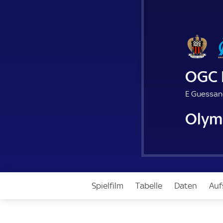
OGC 
E Guessan
Olym
Spielfilm
Tabelle
Daten
Auf