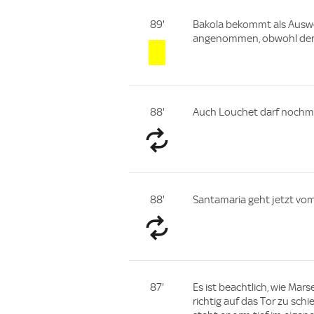
89'
Bakola bekommt als Auswech
angenommen, obwohl der no
88'
Auch Louchet darf nochmal
88'
Santamaria geht jetzt vom
87'
Es ist beachtlich, wie Mar
richtig auf das Tor zu sch