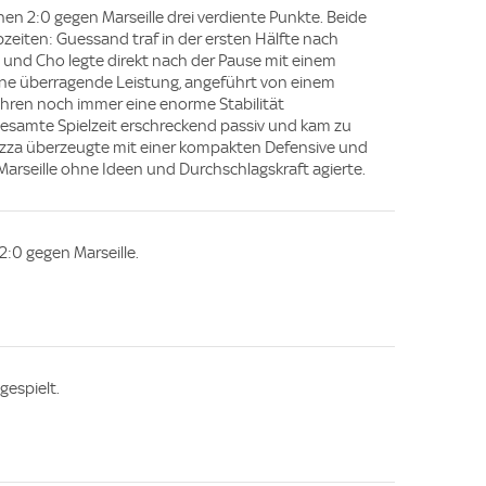
nen 2:0 gegen Marseille drei verdiente Punkte. Beide
lbzeiten: Guessand traf in der ersten Hälfte nach
, und Cho legte direkt nach der Pause mit einem
eine überragende Leistung, angeführt von einem
hren noch immer eine enorme Stabilität
e gesamte Spielzeit erschreckend passiv und kam zu
Nizza überzeugte mit einer kompakten Defensive und
Marseille ohne Ideen und Durchschlagskraft agierte.
2:0 gegen Marseille.
gespielt.