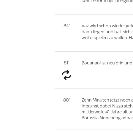
steht enorm tief im eigen
84'
Vaz wird schon wieder gefo
dann liegen und hält sich 
weiterspielen zu wollen. Ha
81'
Bouanani ist neu drin und 
80'
Zehn Minuten jetzt noch au
Inbrunst dabei, Nizza steh
mittlerweile 41 Jahre alt u
Borussia Mönchengladbach