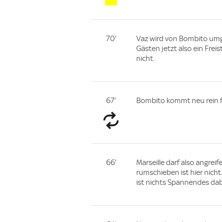
70'
Vaz wird von Bombito umge
Gästen jetzt also ein Freis
nicht.
67'
Bombito kommt neu rein f
66'
Marseille darf also angreif
rumschieben ist hier nicht
ist nichts Spannendes dab