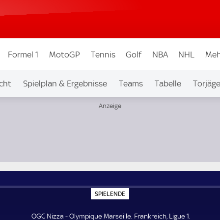
Formel 1
MotoGP
Tennis
Golf
NBA
NHL
Meh
cht
Spielplan & Ergebnisse
Teams
Tabelle
Torjäge
S
SPIELENDE
P
I
E
OGC Nizza - Olympique Marseille. Frankreich, Ligue 1.