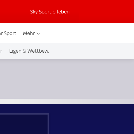
Sky Sport erleben
r Sport
Mehr
r
Ligen & Wettbew.