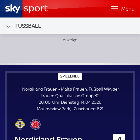
Menü
FUSSBALL
Nordirland Frauen - Malta Frauen; Fußball WM der Frauen 
S
SPIELENDE
P
I
Nordirland Frauen - Malta Frauen. Fußball WM der
E
L
Frauen Qualifikation Group B2.
E
20:00, Uhr, Dienstag, 14.04.2026.
N
D
Z
Mourneview Park
Zuschauer:
821.
E
u
s
c
h
Nordirland Frauen
4