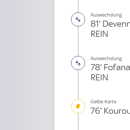
Auswechslung
81' Deven
REIN
Auswechslung
78' Fofan
REIN
Gelbe Karte
76' Kour