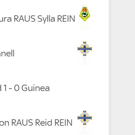
ura RAUS Sylla REIN
nell
 1 - 0 Guinea
son RAUS Reid REIN