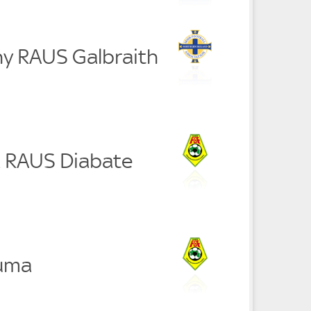
ny RAUS Galbraith
a RAUS Diabate
ouma