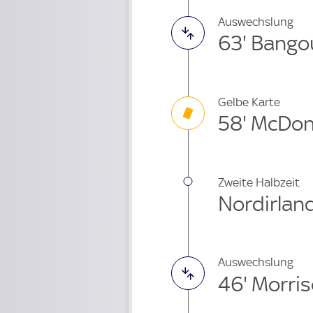
Auswechslung
63' Bango
Gelbe Karte
58' McDon
Zweite Halbzeit
Nordirland
Auswechslung
46' Morri