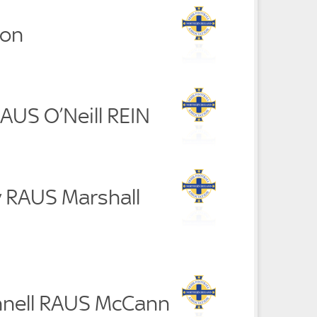
son
RAUS O’Neill REIN
y RAUS Marshall
nell RAUS McCann