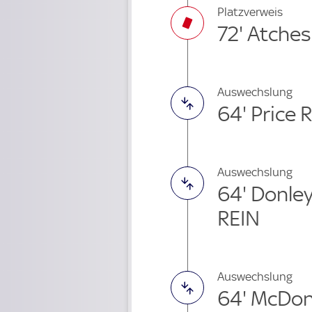
Platzverweis
72' Atche
Auswechslung
64' Price 
Auswechslung
64' Donle
REIN
Auswechslung
64' McDon