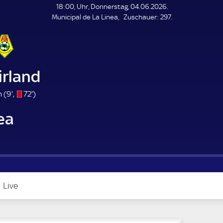
L
18:00, Uhr, Donnerstag, 04.06.2026.
E
Z
Municipal de La Linea
Zuschauer:
297.
N
D
u
E
s
c
h
a
irland
u
e
9
s
7
 (
9'
,
72'
)
r
.
/
2
ea
m
o
.
i
m
n
i
u
n
t
u
e
t
e
Live