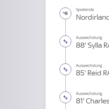
Spielende
Nordirland
Auswechslung
88' Sylla 
Auswechslung
85' Reid 
Auswechslung
81' Charle