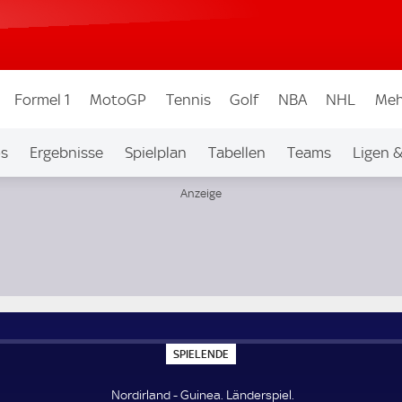
Formel 1
MotoGP
Tennis
Golf
NBA
NHL
Meh
os
Ergebnisse
Spielplan
Tabellen
Teams
Ligen 
S
SPIELENDE
P
I
E
Nordirland - Guinea. Länderspiel.