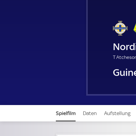
Nord
T Atcheson
Guin
Spielfilm
Daten
Aufstellung