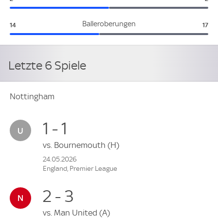
Nottingham:
Shef
Balleroberungen
14
17
Letzte 6 Spiele
Nottingham
1 - 1
vs.
Bournemouth
(H)
24.05.2026
England, Premier League
2 - 3
vs.
Man United
(A)