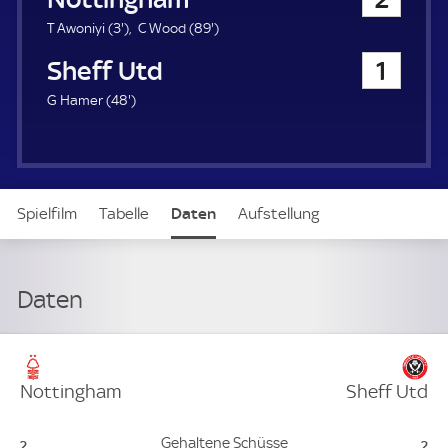
a
u
3
8
T Awoniyi (
3'
)
C Wood (
89'
)
e
.
9
Sheffield United
1
r
m
.
i
m
4
G Hamer (
48'
)
n
i
8
u
n
.
t
u
m
e
t
i
e
n
Spielfilm
Tabelle
Daten
Aufstellung
u
t
e
Daten
Verteidigung
Nottingham
Sheff Utd
Nottingham:
She
Gehaltene Schüsse
2
2