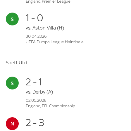
England, Premier League
1 - 0
vs.
Aston Villa
(H)
30.04.2026
UEFA Europa League Halbfinale
Sheff Utd
2 - 1
vs.
Derby
(A)
02.05.2026
England, EFL Championship
2 - 3