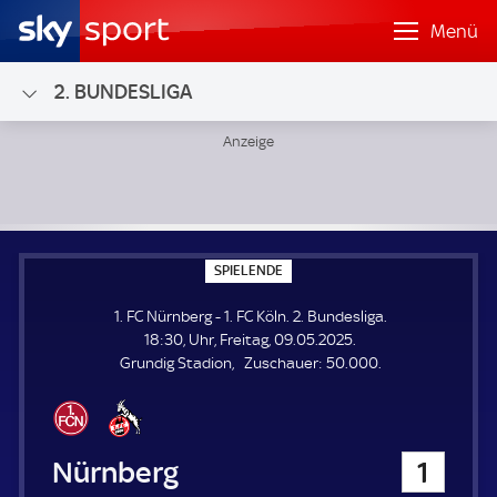
Menü
2. BUNDESLIGA
1. FC Nürnberg - 1. FC Köln; 2. Bundesliga
S
SPIELENDE
P
I
1. FC Nürnberg - 1. FC Köln. 2. Bundesliga.
E
L
18:30, Uhr, Freitag, 09.05.2025.
E
Z
Grundig Stadion
Zuschauer:
50.000.
N
D
u
E
s
c
h
1. FC Nürnberg
1
a