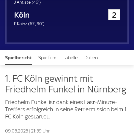
u
4
J Antiste (
46'
)
e
6
1. FC Köln
2
r
.
m
6
9
F Kainz (
67'
,
90'
)
i
7
0
n
.
.
u
m
m
t
i
i
e
n
n
Spielbericht
Spielfilm
Tabelle
Daten
u
u
t
t
e
e
Aufstellung
Live
1. FC Köln gewinnt mit
Friedhelm Funkel in Nürnberg
Friedhelm Funkel ist dank eines Last-Minute-
Treffers erfolgreich in seine Rettermission beim 1.
FC Köln gestartet.
09.05.2025 | 21:59 Uhr