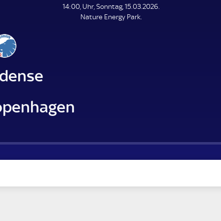
L
14:00, Uhr, Sonntag, 15.03.2026.
E
Nature Energy Park.
N
D
E
dense
openhagen