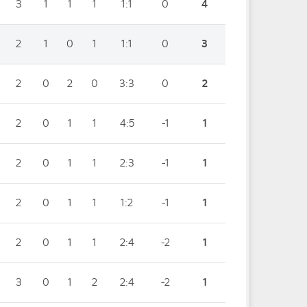
3
1
1
1
1:1
0
4
2
1
0
1
1:1
0
3
2
0
2
0
3:3
0
2
2
0
1
1
4:5
-1
1
2
0
1
1
2:3
-1
1
2
0
1
1
1:2
-1
1
2
0
1
1
2:4
-2
1
3
0
1
2
2:4
-2
1