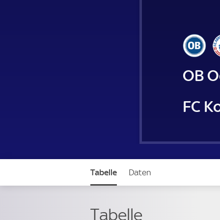
OB O
FC K
Tabelle
Daten
Tabelle