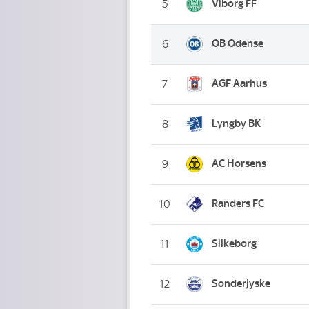
Viborg FF
5
OB Odense
6
AGF Aarhus
7
Lyngby BK
8
AC Horsens
9
Randers FC
10
Silkeborg
11
Sonderjyske
12