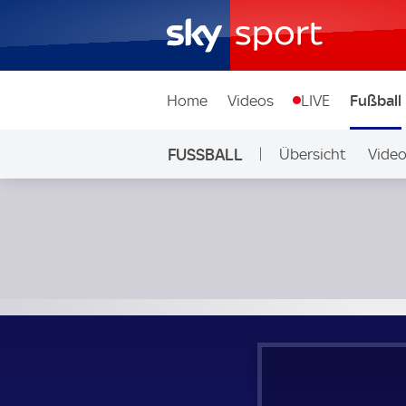
Home
Videos
LIVE
Fußball
FUSSBALL
Übersicht
Vide
Auf Sky
OB Odense - FC Kopenhagen; Dänemark, Superligaen