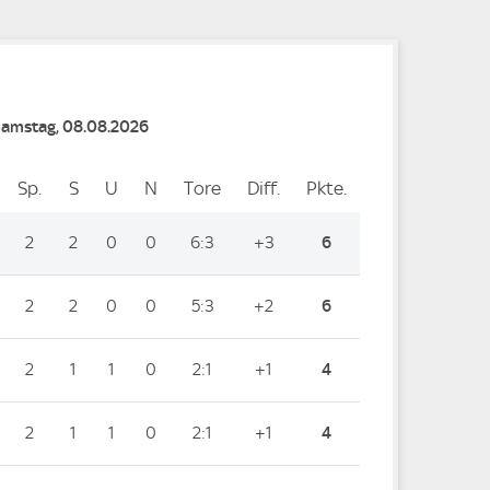
Samstag, 08.08.2026
Sp.
Spiele
S
Siege
U
Unentschieden
N
Niederlagen
Tore
Tore
Diff.
Differenz
Pkte.
Punkte
2
2
0
0
6:3
+3
6
2
2
0
0
5:3
+2
6
2
1
1
0
2:1
+1
4
2
1
1
0
2:1
+1
4