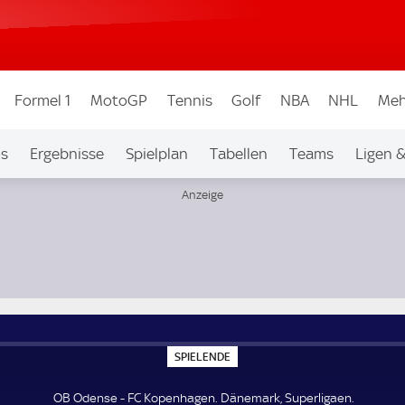
Formel 1
MotoGP
Tennis
Golf
NBA
NHL
Meh
os
Ergebnisse
Spielplan
Tabellen
Teams
Ligen 
S
SPIELENDE
P
I
E
OB Odense - FC Kopenhagen. Dänemark, Superligaen.