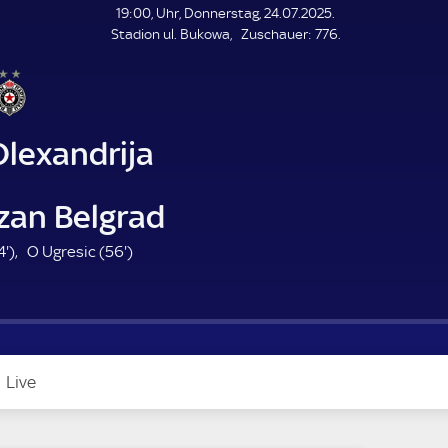
L
19:00, Uhr, Donnerstag, 24.07.2025.
E
Z
Stadion ul. Bukowa
Zuschauer:
776.
N
D
u
E
s
c
h
a
Olexandrija
u
e
r
zan Belgrad
1
5
4'
)
O Ugresic (
56'
)
4
6
.
.
m
m
i
i
n
n
Live
u
u
t
t
e
e