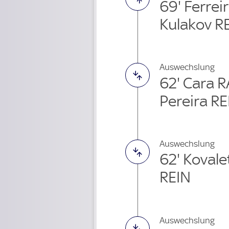
69' Ferre
Kulakov R
Auswechslung
62' Cara 
Pereira RE
Auswechslung
62' Koval
REIN
Auswechslung