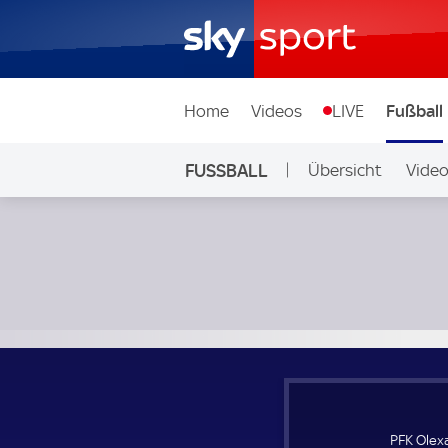
Home
Videos
LIVE
Fußball
FUSSBALL
Übersicht
Vide
Auf Sky
PFK Olexandrija - Partizan Belgrad; UEFA Europa Conferen
PFK Olexa