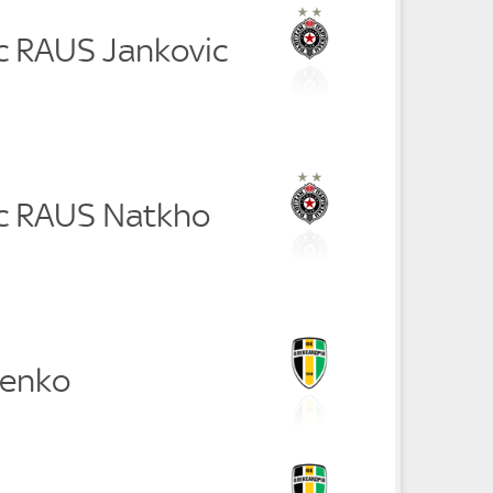
ic RAUS Jankovic
ic RAUS Natkho
henko