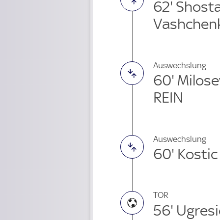
62' Shost
Vashchen
Auswechslung
60' Milose
REIN
Auswechslung
60' Kostic
TOR
56' Ugresi