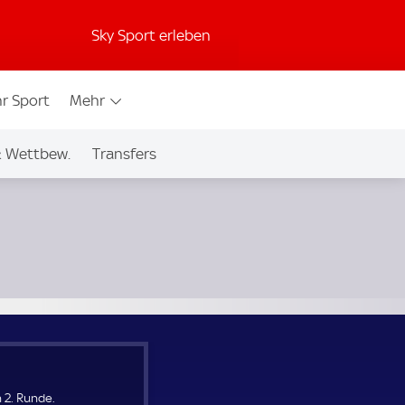
Sky Sport erleben
r Sport
Mehr
& Wettbew.
Transfers
 2. Runde.