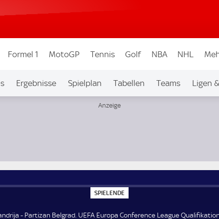
Formel 1
MotoGP
Tennis
Golf
NBA
NHL
Meh
os
Ergebnisse
Spielplan
Tabellen
Teams
Ligen 
ce League Qualifikation 2. Runde
S
SPIELENDE
P
I
E
ndrija - Partizan Belgrad. UEFA Europa Conference League Qualifikation