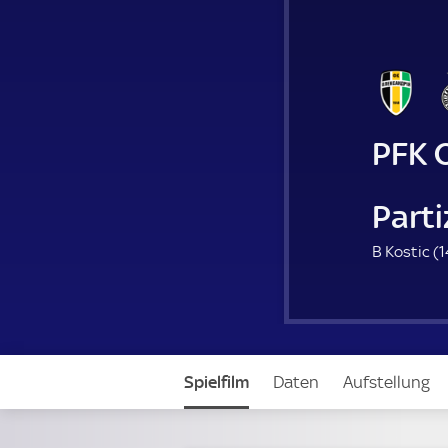
PFK 
Parti
B Kostic (
1
Spielfilm
Daten
Aufstellung