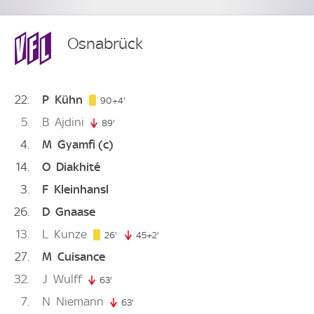
Osnabrück
22
P
Kühn
94. minute
90+4'
5
B
Ajdini
89'
89. minute
4
M
Gyamfi
(c)
14
O
Diakhité
3
F
Kleinhansl
26
D
Gnaase
13
L
Kunze
26. minute
26'
45+2'
47. minute
27
M
Cuisance
32
J
Wulff
63'
63. minute
7
N
Niemann
63'
63. minute