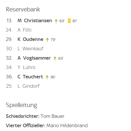
Reservebank
13
M
Christiansen
81. minute
63'
63. minute
81'
24
A
Fóti
29
K
Oudenne
79'
79. minute
30
L
Weinkauf
32
A
Voglsammer
63'
63. minute
34
Y
Lührs
36
C
Teuchert
36'
36. minute
25
L
Gindorf
Spielleitung
Schiedsrichter:
Tom Bauer
Vierter Offizieller:
Mario Hildenbrand