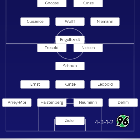
Gnaase
Kunze
Cuisance
Wulff
Niemann
Engelhardt
Tresoldi
Nielsen
Schaub
Ernst
Kunze
Leopold
Arrey-Mbi
Halstenberg
Neumann
Dehm
Zieler
Hannover 96
4-3-1-2