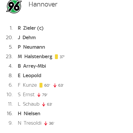
Hannover
1
R
Zieler
(c)
20
J
Dehm
5
P
Neumann
23
M
Halstenberg
37. minute
37'
4
B
Arrey-Mbi
8
E
Leopold
6
F
Kunze
60. minute
60'
63'
63. minute
10
S
Ernst
79'
79. minute
11
L
Schaub
63'
63. minute
16
H
Nielsen
9
N
Tresoldi
36'
36. minute