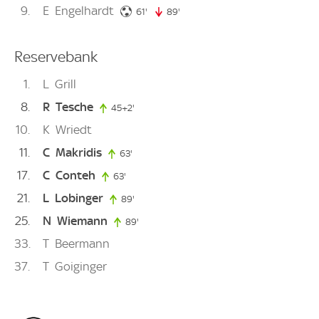
9
E
Engelhardt
61. minute
61'
89'
89. minute
Reservebank
1
L
Grill
8
R
Tesche
45+2'
47. minute
10
K
Wriedt
11
C
Makridis
63'
63. minute
17
C
Conteh
63'
63. minute
21
L
Lobinger
89'
89. minute
25
N
Wiemann
89'
89. minute
33
T
Beermann
37
T
Goiginger