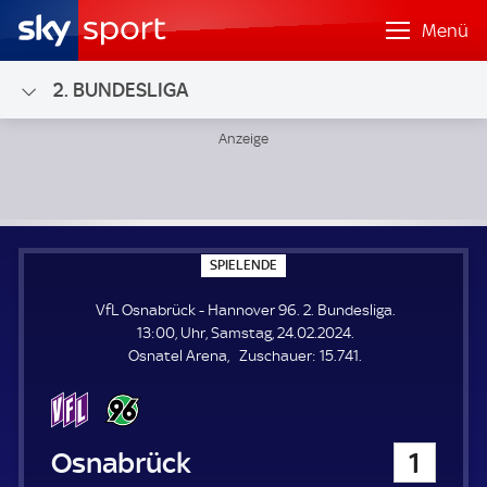
Menü
2. BUNDESLIGA
VfL Osnabrück - Hannover 96; 2. Bundesliga
S
SPIELENDE
P
I
VfL Osnabrück - Hannover 96. 2. Bundesliga.
E
L
13:00, Uhr, Samstag, 24.02.2024.
E
Z
Osnatel Arena
Zuschauer:
15.741.
N
D
u
E
s
c
h
VfL Osnabrück
1
a