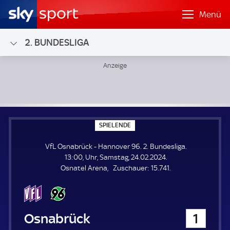
Menü
2. BUNDESLIGA
VfL Osnabrück - Hannover 96; 2. Bundesliga
S
SPIELENDE
P
I
VfL Osnabrück - Hannover 96. 2. Bundesliga.
E
L
13:00, Uhr, Samstag, 24.02.2024.
E
Z
Osnatel Arena
Zuschauer:
15.741.
N
D
u
E
s
c
h
VfL Osnabrück
1
a