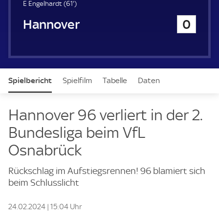
u
6
E Engelhardt (
61'
)
e
1
Hannover 96
0
r
.
m
i
n
u
t
Spielbericht
Spielfilm
Tabelle
Daten
e
Aufstellung
Live
Hannover 96 verliert in der 2.
Bundesliga beim VfL
Osnabrück
Rückschlag im Aufstiegsrennen! 96 blamiert sich
beim Schlusslicht
24.02.2024 | 15:04 Uhr