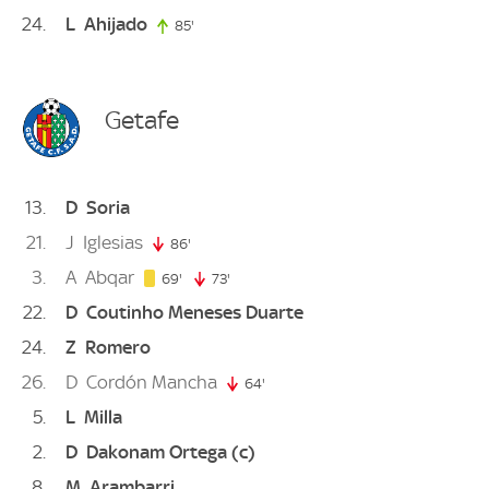
24
L
Ahijado
85'
85. minute
Getafe
13
D
Soria
21
J
Iglesias
86'
86. minute
3
A
Abqar
69. minute
69'
73'
73. minute
22
D
Coutinho Meneses Duarte
24
Z
Romero
26
D
Cordón Mancha
64'
64. minute
5
L
Milla
2
D
Dakonam Ortega
(c)
8
M
Arambarri