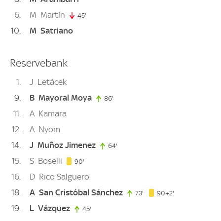
6
M
Martín
45'
45. minute
10
M
Satriano
Reservebank
1
J
Letácek
9
B
Mayoral Moya
86'
86. minute
11
A
Kamara
12
A
Nyom
14
J
Muñoz Jimenez
64'
64. minute
15
S
Boselli
90. minute
90'
16
D
Rico Salguero
18
A
San Cristóbal Sánchez
92. minute
73'
73. minute
90+2'
19
L
Vázquez
45'
45. minute