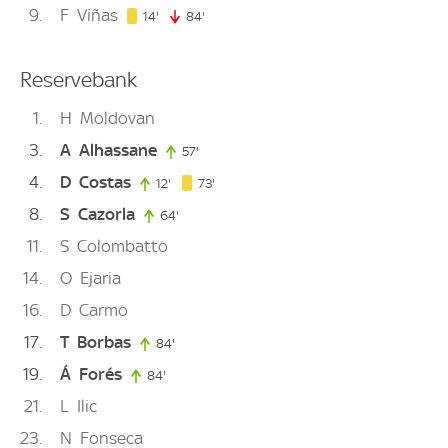
9
F
Viñas
14. minute
14'
84'
84. minute
Reservebank
1
H
Moldovan
3
A
Alhassane
57'
57. minute
4
D
Costas
73. minute
12'
12. minute
73'
8
S
Cazorla
64'
64. minute
11
S
Colombatto
14
O
Ejaria
16
D
Carmo
17
T
Borbas
84'
84. minute
19
Á
Forés
84'
84. minute
21
L
Ilic
23
N
Fonseca