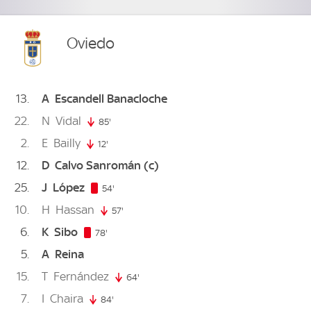
Oviedo
13
A
Escandell Banacloche
22
N
Vidal
85'
85. minute
2
E
Bailly
12'
12. minute
12
D
Calvo Sanromán
(c)
25
J
López
54. minute
54'
10
H
Hassan
57'
57. minute
6
K
Sibo
78. minute
78'
5
A
Reina
15
T
Fernández
64'
64. minute
7
I
Chaira
84'
84. minute