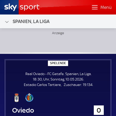
Menü
SPANIEN, LA LIGA
Real Oviedo - FC Getafe; Spanien, La Liga
S
SPIELENDE
P
I
Real Oviedo - FC Getafe. Spanien, La Liga.
E
L
18:30, Uhr, Sonntag, 10.05.2026.
E
Z
Estadio Carlos Tartiere
Zuschauer:
19.134.
N
D
u
E
s
c
h
Real Oviedo
0
a