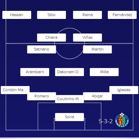
Hassan
Sibo
Reina
Fernández
Chaira
Viñas
Satriano
Martín
Arambarri
Dakonam Ortega
Milla
Cordón Mancha
Iglesias
Romero
Abqar
Coutinho Meneses Duarte
Soria
FC Getafe
5-3-2