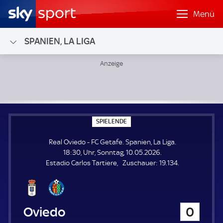
Menü
SPANIEN, LA LIGA
Real Oviedo - FC Getafe; Spanien, La Liga
S
SPIELENDE
P
I
Real Oviedo - FC Getafe. Spanien, La Liga.
E
L
18:30, Uhr, Sonntag, 10.05.2026.
E
Z
Estadio Carlos Tartiere
Zuschauer:
19.134.
N
D
u
E
s
c
h
Real Oviedo
0
a