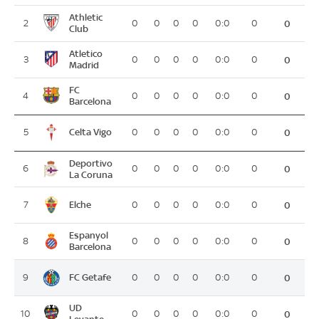
Athletic
2
0
0
0
0
0:0
0
0
Club
Atletico
3
0
0
0
0
0:0
0
0
Madrid
FC
4
0
0
0
0
0:0
0
0
Barcelona
Celta Vigo
5
0
0
0
0
0:0
0
0
Deportivo
6
0
0
0
0
0:0
0
0
La Coruna
Elche
7
0
0
0
0
0:0
0
0
Espanyol
8
0
0
0
0
0:0
0
0
Barcelona
FC Getafe
9
0
0
0
0
0:0
0
0
UD
10
0
0
0
0
0:0
0
0
Levante